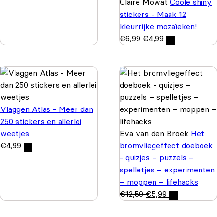
Claire Mowat
Coole shiny
stickers - Maak 12
kleurrijke mozaïeken!
€
6,99
€
4,99
Vlaggen Atlas - Meer dan
250 stickers en allerlei
weetjes
Eva van den Broek
Het
€
4,99
bromvliegeffect doeboek
- quizjes – puzzels –
spelletjes – experimenten
– moppen – lifehacks
€
12,50
€
5,99