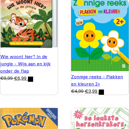
Wie woont hier? In de
jungle - Wijs aan en kijk
onder de flap
Zonnige reeks - Plakken
€
9,99
€
6,99
en kleuren 2+
€
4,99
€
3,99