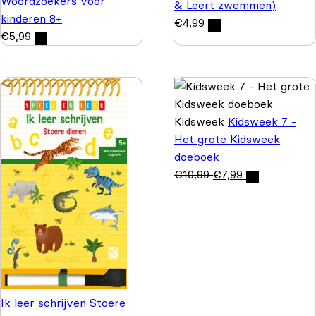
Woordzoekers voor
& Leert zwemmen)
kinderen 8+
€
4,99
€
5,99
Kidsweek
Kidsweek 7 -
Het grote Kidsweek
doeboek
€
10,99
€
7,99
Ik leer schrijven Stoere