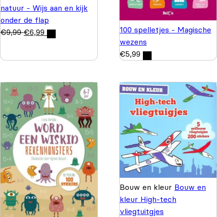
natuur - Wijs aan en kijk
onder de flap
100 spelletjes - Magische
€
9,99
€
6,99
wezens
€
5,99
Bouw en kleur
Bouw en
kleur High-tech
vliegtuitgjes