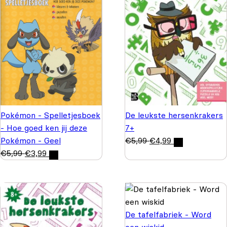
De leukste hersenkrakers
Pokémon - Spelletjesboek
7+
- Hoe goed ken jij deze
€
5,99
€
4,99
Pokémon - Geel
€
5,99
€
3,99
De tafelfabriek - Word