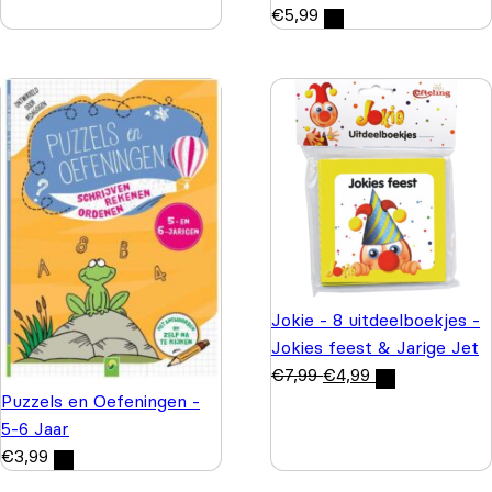
€
5,99
Jokie - 8 uitdeelboekjes -
Jokies feest & Jarige Jet
€
7,99
€
4,99
Puzzels en Oefeningen -
5-6 Jaar
€
3,99