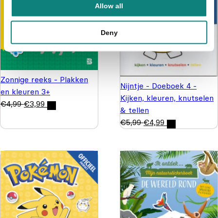
Allow all
Deny
Zonnige reeks - Plakken
Nijntje - Doeboek 4 -
en kleuren 3+
Kijken, kleuren, knutselen
€
4,99
€
3,99
& tellen
€
5,99
€
4,99