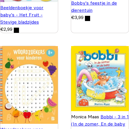
Bobby's feestje in de
Beeldenboekje voor
dierentuin
baby's - Het Fruit -
€
3,99
Stevige bladzijdes
€
2,99
Monica Maas
Bobbi - 3 in 1
(In de zomer, En de baby