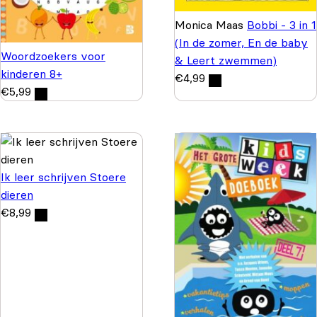
Monica Maas
Bobbi - 3 in 1
(In de zomer, En de baby
Woordzoekers voor
& Leert zwemmen)
kinderen 8+
€
4,99
€
5,99
Ik leer schrijven Stoere
dieren
€
8,99