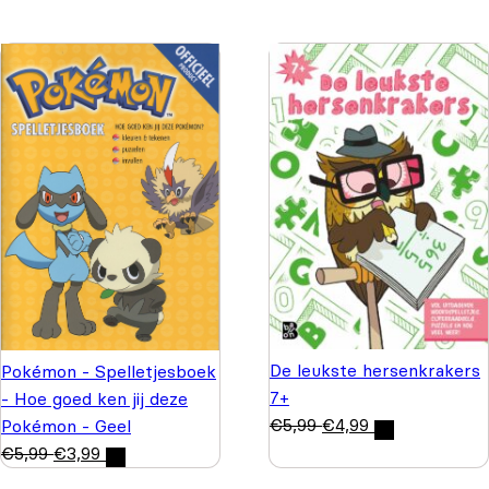
De leukste hersenkrakers
Pokémon - Spelletjesboek
7+
- Hoe goed ken jij deze
€
5,99
€
4,99
Pokémon - Geel
€
5,99
€
3,99