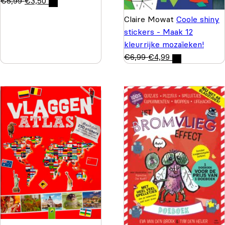
€
5,99
€
3,50
Claire Mowat
Coole shiny
stickers - Maak 12
kleurrijke mozaïeken!
€
6,99
€
4,99