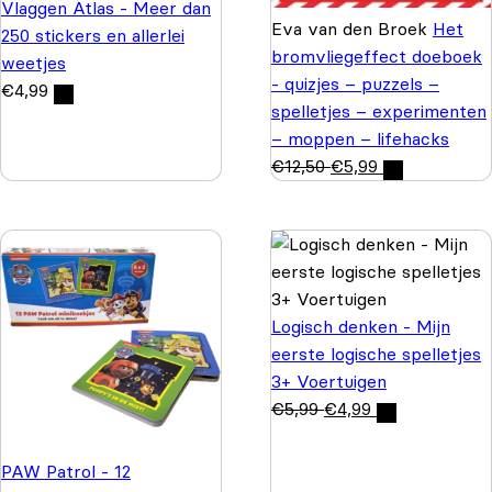
Vlaggen Atlas - Meer dan
Eva van den Broek
Het
250 stickers en allerlei
bromvliegeffect doeboek
weetjes
- quizjes – puzzels –
€
4,99
spelletjes – experimenten
– moppen – lifehacks
€
12,50
€
5,99
Logisch denken - Mijn
eerste logische spelletjes
3+ Voertuigen
€
5,99
€
4,99
PAW Patrol - 12