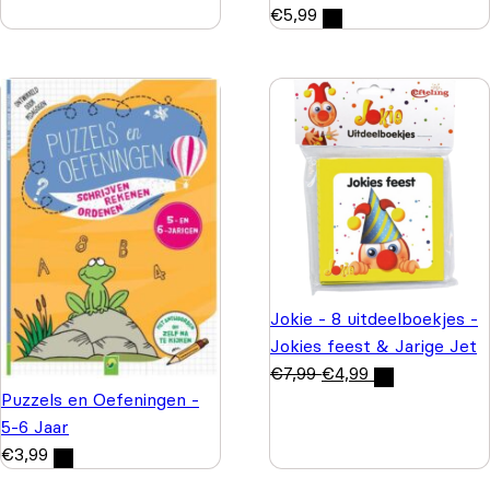
€
5,99
Jokie - 8 uitdeelboekjes -
Jokies feest & Jarige Jet
€
7,99
€
4,99
Puzzels en Oefeningen -
5-6 Jaar
€
3,99