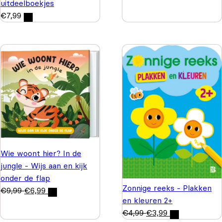
uitdeelboekjes
€
7,99
Wie woont hier? In de
jungle - Wijs aan en kijk
onder de flap
Zonnige reeks - Plakken
€
9,99
€
6,99
en kleuren 2+
€
4,99
€
3,99