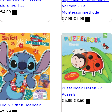
dierenverhaal
Vormen - De
€
4,99
Montessorimethode
€
7,99
€
5,99
Puzzelboek Dieren - 4
Puzzels
€
5,99
€
3,50
Lilo & Stitch Doeboek
€
5,99