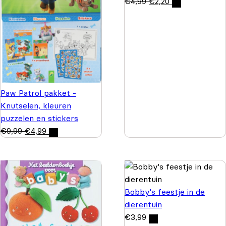
€
4,99
€
2,20
Paw Patrol pakket -
Knutselen, kleuren
puzzelen en stickers
€
9,99
€
4,99
Bobby's feestje in de
dierentuin
€
3,99