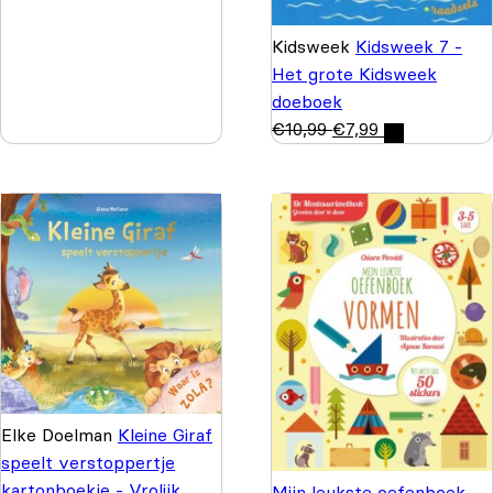
Kidsweek
Kidsweek 7 -
Het grote Kidsweek
doeboek
€
10,99
€
7,99
Elke Doelman
Kleine Giraf
speelt verstoppertje
kartonboekje - Vrolijk
Mijn leukste oefenboek -