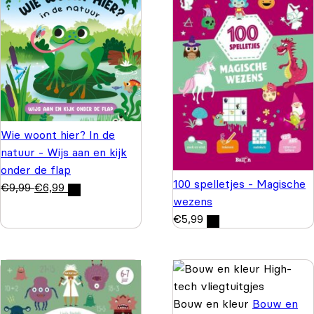
Wie woont hier? In de
natuur - Wijs aan en kijk
onder de flap
100 spelletjes - Magische
€
9,99
€
6,99
wezens
€
5,99
Bouw en kleur
Bouw en