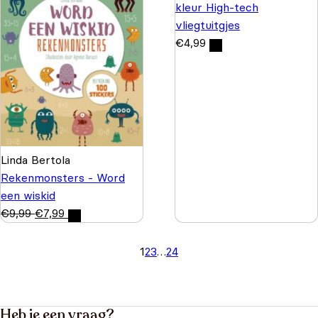
kleur High-tech
vliegtuitgjes
€
4,99
Linda Bertola
Rekenmonsters - Word
een wiskid
€
9,99
€
7,99
1
2
3
…
24
Heb je een vraag?