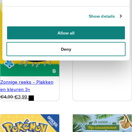
Show details
Nijntje - Doeboek 4 -
Kijken, kleuren, knutselen
Allow all
& tellen
€
5,99
€
4,99
Deny
Zonnige reeks - Plakken
en kleuren 3+
€
4,99
€
3,99