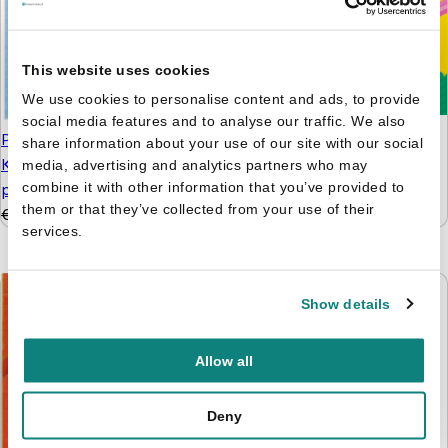
This website uses cookies
We use cookies to personalise content and ads, to provide
social media features and to analyse our traffic. We also
Zonnige reeks - Plakken
Paw Patrol pakket -
share information about your use of our site with our social
en kleuren 3+
Knutselen, kleuren
media, advertising and analytics partners who may
€
4,99
€
3,99
combine it with other information that you’ve provided to
puzzelen en stickers
them or that they’ve collected from your use of their
€
9,99
€
4,99
services.
Show details
Bobby's feestje in de
dierentuin
Allow all
€
3,99
Deny