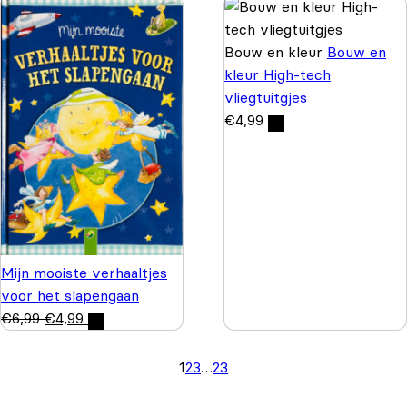
Bouw en kleur
Bouw en
kleur High-tech
vliegtuitgjes
€
4,99
Mijn mooiste verhaaltjes
voor het slapengaan
€
6,99
€
4,99
1
2
3
…
23