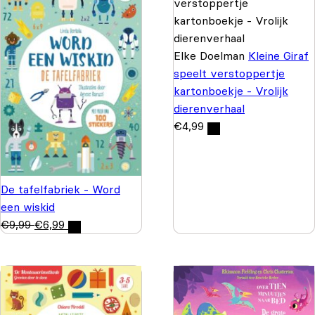
Elke Doelman
Kleine Giraf
speelt verstoppertje
kartonboekje - Vrolijk
dierenverhaal
€
4,99
De tafelfabriek - Word
een wiskid
€
9,99
€
6,99