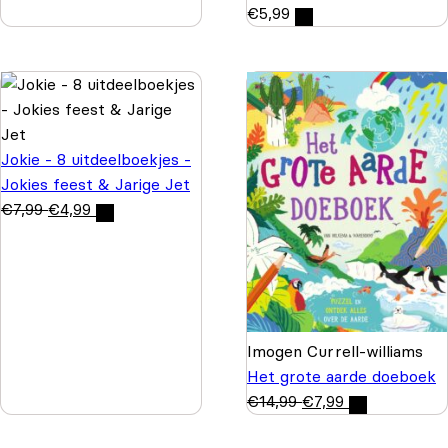
€
5,99
Jokie - 8 uitdeelboekjes -
Jokies feest & Jarige Jet
€
7,99
€
4,99
Imogen Currell-williams
Het grote aarde doeboek
€
14,99
€
7,99