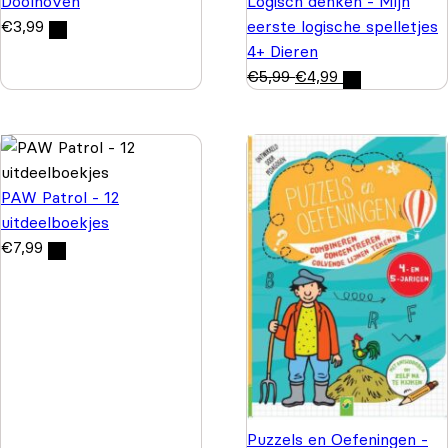
Doolhoven
Logisch denken - Mijn
€
3,99
eerste logische spelletjes
4+ Dieren
€
5,99
€
4,99
PAW Patrol - 12
uitdeelboekjes
€
7,99
Puzzels en Oefeningen -