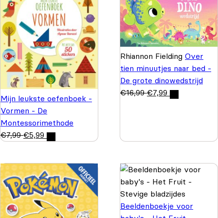
Rhiannon Fielding
Over
tien minuutjes naar bed -
De grote dinowedstrijd
€
16,99
€
7,99
Mijn leukste oefenboek -
Vormen - De
Montessorimethode
€
7,99
€
5,99
Beeldenboekje voor
baby's - Het Fruit -