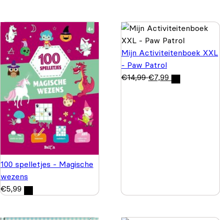
Mijn Activiteitenboek XXL
- Paw Patrol
€
14,99
€
7,99
100 spelletjes - Magische
wezens
€
5,99