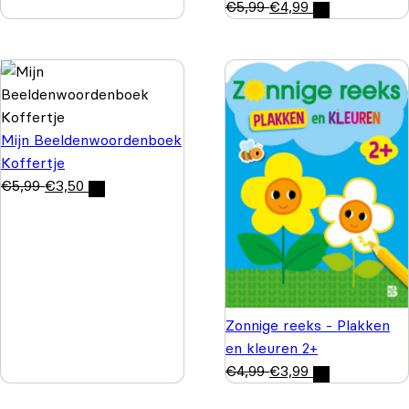
€
5,99
€
4,99
Mijn Beeldenwoordenboek
Koffertje
€
5,99
€
3,50
Zonnige reeks - Plakken
en kleuren 2+
€
4,99
€
3,99