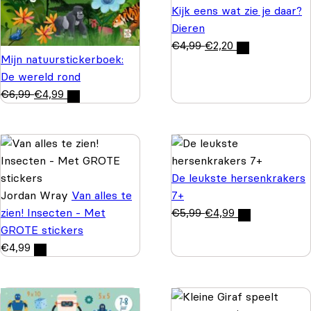
Kijk eens wat zie je daar?
Dieren
€
4,99
€
2,20
Mijn natuurstickerboek:
De wereld rond
€
6,99
€
4,99
De leukste hersenkrakers
Jordan Wray
Van alles te
7+
zien! Insecten - Met
€
5,99
€
4,99
GROTE stickers
€
4,99