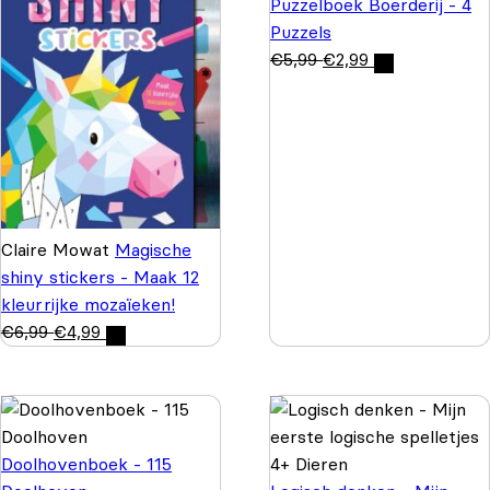
Puzzelboek Boerderij - 4
Puzzels
€
5,99
€
2,99
Claire Mowat
Magische
shiny stickers - Maak 12
kleurrijke mozaïeken!
€
6,99
€
4,99
Doolhovenboek - 115