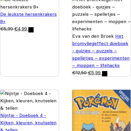
De leukste hersenkrakers
8+
€
5,99
€
4,99
Eva van den Broek
Het
bromvliegeffect doeboek
- quizjes – puzzels –
spelletjes – experimenten
– moppen – lifehacks
€
12,50
€
5,99
Nijntje - Doeboek 4 -
Kijken, kleuren, knutselen
& tellen