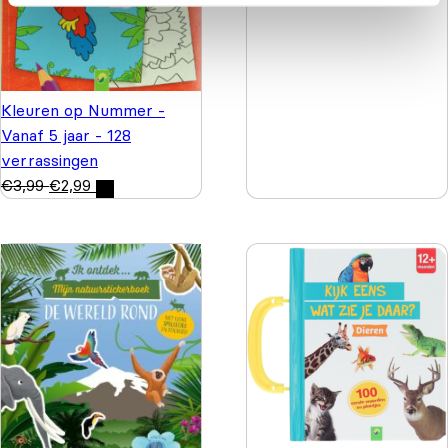
Kleuren op Nummer -
Vanaf 5 jaar - 128
verrassingen
€
3,99
€
2,99