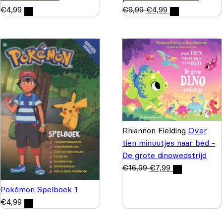
€
4,99
€
9,99
€
4,99
Rhiannon Fielding
Over
tien minuutjes naar bed -
De grote dinowedstrijd
€
16,99
€
7,99
Pokémon Spelboek 1
€
4,99