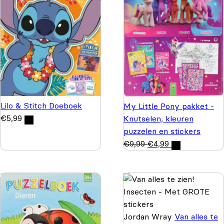
Lilo & Stitch Doeboek
My Little Pony pakket -
€
5,99
Knutselen, kleuren
puzzelen en stickers
€
9,99
€
4,99
Jordan Wray
Van alles te