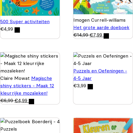
Imogen Currell-williams
500 Super activiteiten
Het grote aarde doeboek
€
4,99
€
14,99
€
7,99
Puzzels en Oefeningen -
Claire Mowat
Magische
4-5 Jaar
shiny stickers - Maak 12
€
3,99
kleurrijke mozaïeken!
€
6,99
€
4,99