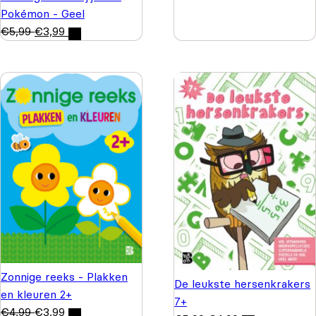
Pokémon - Geel
€
5,99
€
3,99
Zonnige reeks - Plakken
De leukste hersenkrakers
en kleuren 2+
7+
€
4,99
€
3,99