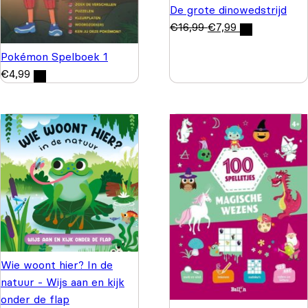
De grote dinowedstrijd
€
16,99
€
7,99
Pokémon Spelboek 1
€
4,99
Wie woont hier? In de
natuur - Wijs aan en kijk
onder de flap