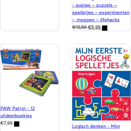
- quizjes – puzzels –
spelletjes – experimenten
– moppen – lifehacks
€
12,50
€
5,99
PAW Patrol - 12
uitdeelboekjes
€
7,99
Logisch denken - Mijn