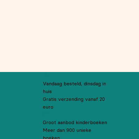
Vandaag besteld, dinsdag in
huis
Gratis verzending vanaf 20
euro
Groot aanbod kinderboeken
Meer dan 900 unieke
boeken