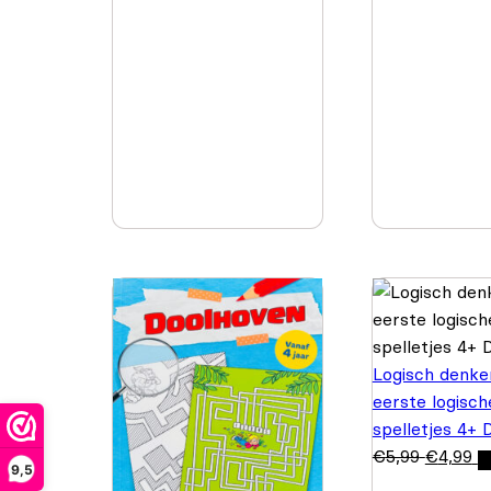
Logisch denke
eerste logisch
spelletjes 4+ 
€
5,99
€
4,99
9,5