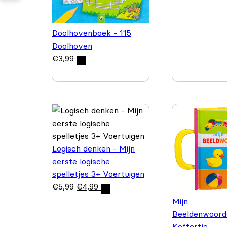
Doolhovenboek - 115
Doolhoven
€
3,99
Logisch denken - Mijn
eerste logische
spelletjes 3+ Voertuigen
€
5,99
€
4,99
Mijn
Beeldenwoord
Koffertje