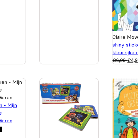
Claire Mo
shiny stic
kleurrijke
€
6,99
€
4,
n - Mijn
e
Dieren