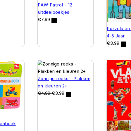
PAW Patrol - 12
uitdeelboekjes
€
7,99
Puzzels en
4-5 Jaar
€
3,99
Zonnige reeks - Plakken
en kleuren 2+
€
4,99
€
3,99
enboek