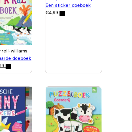
Een sticker doeboek
€
4,99
rell-williams
aarde doeboek
99