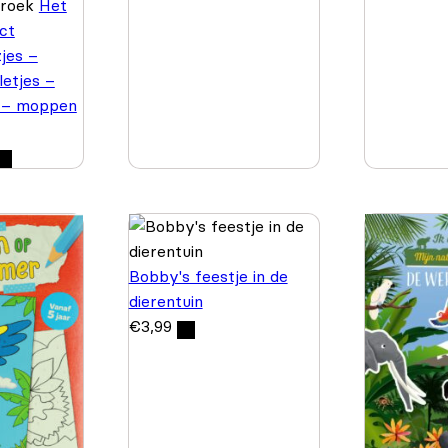
Broek
Het
ct
jes –
letjes –
 – moppen
Bobby's feestje in de
dierentuin
€
3,99