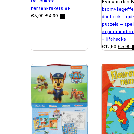
De leukste
Eva van den 
hersenkrakers 8+
bromvliegeffe
€
5,99
€
4,99
doeboek - quiz
puzzels – spel
experimenten
– lifehacks
€
12,50
€
5,99