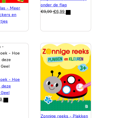
onder de flap
las - Meer
€
9,99
€
6,99
ickers en
etjes
boek - Hoe
j deze
 Geel
99
Zonnige reeks - Plakken