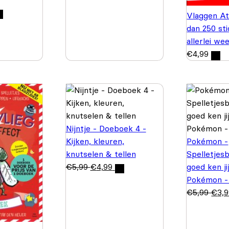
Vlaggen At
dan 250 st
allerlei we
€
4,99
Nijntje - Doeboek 4 -
Kijken, kleuren,
Pokémon -
knutselen & tellen
Spelletjes
€
5,99
€
4,99
goed ken ji
Pokémon -
€
5,99
€
3,