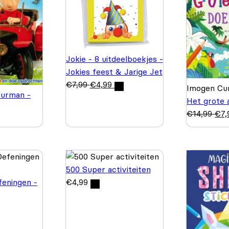
Jokie - 8 uitdeelboekjes -
Jokies feest & Jarige Jet
€
7,99
€
4,99
Imogen Cur
urman -
Het grote 
€
14,99
€
7,
500 Super activiteiten
feningen -
€
4,99