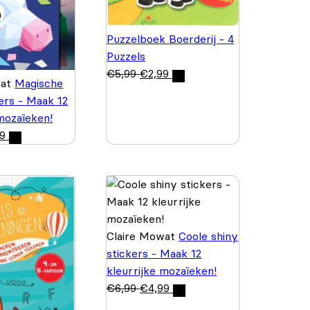
Puzzelboek Boerderij - 4
Puzzels
€
5,99
€
2,99
wat
Magische
kers - Maak 12
 mozaïeken!
99
Claire Mowat
Coole shiny
stickers - Maak 12
kleurrijke mozaïeken!
€
6,99
€
4,99