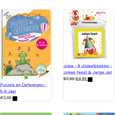
Jokie - 8 uitdeelboekjes -
Jokies feest & Jarige Jet
€
7,99
€
4,99
Puzzels en Oefeningen -
5-6 Jaar
€
3,99