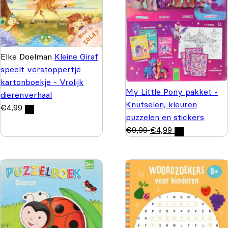
Elke Doelman
Kleine Giraf
speelt verstoppertje
kartonboekje - Vrolijk
My Little Pony pakket -
dierenverhaal
Knutselen, kleuren
€
4,99
puzzelen en stickers
€
9,99
€
4,99