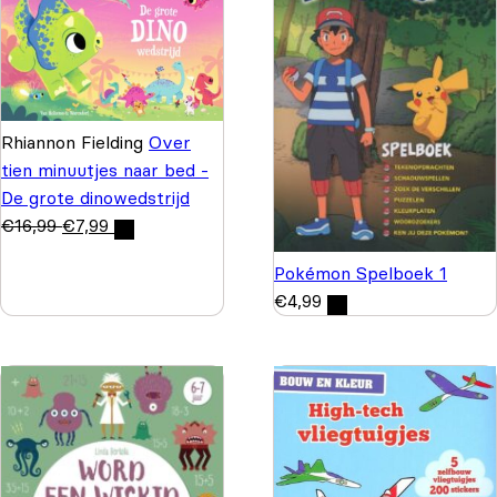
Rhiannon Fielding
Over
tien minuutjes naar bed -
De grote dinowedstrijd
€
16,99
€
7,99
Pokémon Spelboek 1
€
4,99