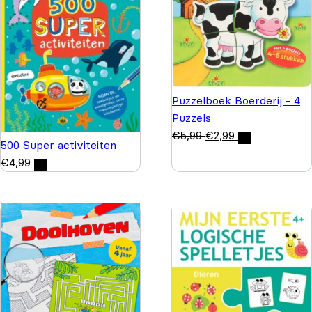
Puzzelboek Boerderij - 4
Puzzels
€
5,99
€
2,99
500 Super activiteiten
€
4,99