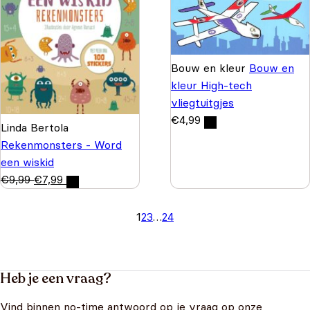
Bouw en kleur
Bouw en
kleur High-tech
vliegtuitgjes
€
4,99
Linda Bertola
Rekenmonsters - Word
een wiskid
€
9,99
€
7,99
1
2
3
…
24
Heb je een vraag?
Vind binnen no-time antwoord op je vraag op onze