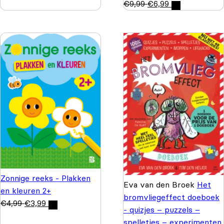
€
9,99
€
6,99
Zonnige reeks - Plakken
Eva van den Broek
Het
en kleuren 2+
bromvliegeffect doeboek
€
4,99
€
3,99
- quizjes – puzzels –
spelletjes – experimenten