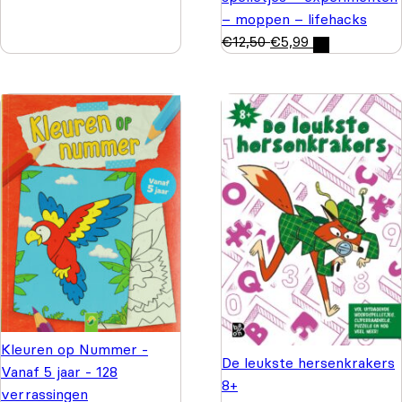
– moppen – lifehacks
€
12,50
€
5,99
Kleuren op Nummer -
De leukste hersenkrakers
Vanaf 5 jaar - 128
8+
verrassingen