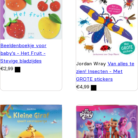
Beeldenboekje voor
baby's - Het Fruit -
Stevige bladzijdes
Jordan Wray
Van alles te
€
2,99
zien! Insecten - Met
GROTE stickers
€
4,99