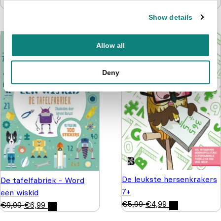
€
5,99
€
4,99
Show details
Allow all
Deny
De leukste hersenkrakers
De tafelfabriek - Word
7+
een wiskid
€
5,99
€
4,99
€
9,99
€
6,99