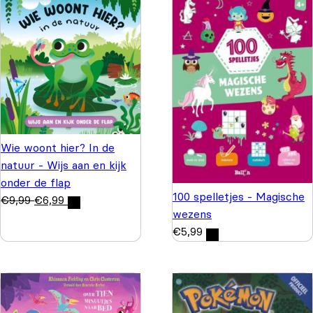
Wie woont hier? In de
natuur - Wijs aan en kijk
onder de flap
100 spelletjes - Magische
€
9,99
€
6,99
wezens
€
5,99