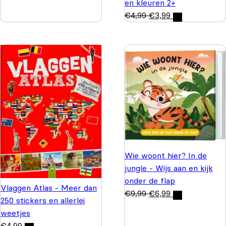
en kleuren 2+
€
4,99
€
3,99
Wie woont hier? In de
jungle - Wijs aan en kijk
onder de flap
Vlaggen Atlas - Meer dan
€
9,99
€
6,99
250 stickers en allerlei
weetjes
€
4,99