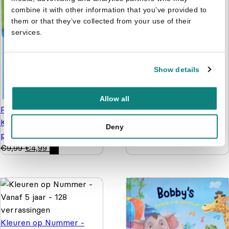
en kleuren 3+
combine it with other information that you’ve provided to
€
4,99
€
3,99
them or that they’ve collected from your use of their
services.
Show details
Allow all
Paw Patrol pakket -
Knutselen, kleuren
Deny
puzzelen en stickers
€
9,99
€
4,99
Kleuren op Nummer -