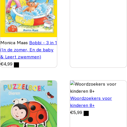
Monica Maas
Bobbi - 3 in 1
(In de zomer, En de baby
& Leert zwemmen)
€
4,99
Woordzoekers voor
kinderen 8+
€
5,99