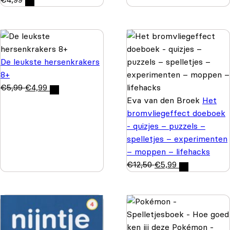
De leukste hersenkrakers
8+
€
5,99
€
4,99
Eva van den Broek
Het
bromvliegeffect doeboek
- quizjes – puzzels –
spelletjes – experimenten
– moppen – lifehacks
€
12,50
€
5,99