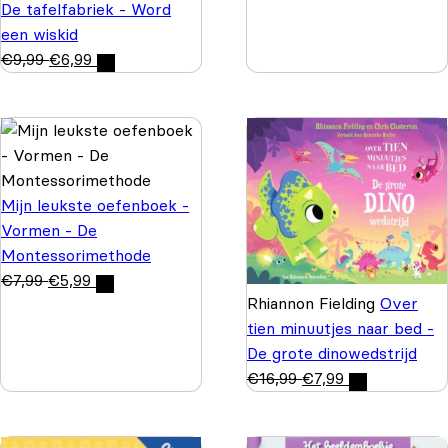
De tafelfabriek - Word
een wiskid
€
9,99
€
6,99
Mijn leukste oefenboek -
Vormen - De
Montessorimethode
€
7,99
€
5,99
Rhiannon Fielding
Over
tien minuutjes naar bed -
De grote dinowedstrijd
€
16,99
€
7,99