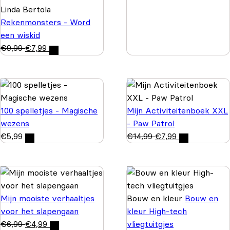
Linda Bertola
Rekenmonsters - Word
een wiskid
€
9,99
€
7,99
100 spelletjes - Magische
Mijn Activiteitenboek XXL
wezens
- Paw Patrol
€
5,99
€
14,99
€
7,99
Mijn mooiste verhaaltjes
Bouw en kleur
Bouw en
voor het slapengaan
kleur High-tech
€
6,99
€
4,99
vliegtuitgjes