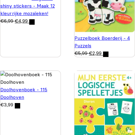
shiny stickers - Maak 12
kleurrijke mozaïeken!
€
6,99
€
4,99
Puzzelboek Boerderij - 4
Puzzels
€
5,99
€
2,99
Doolhovenboek - 115
Doolhoven
€
3,99