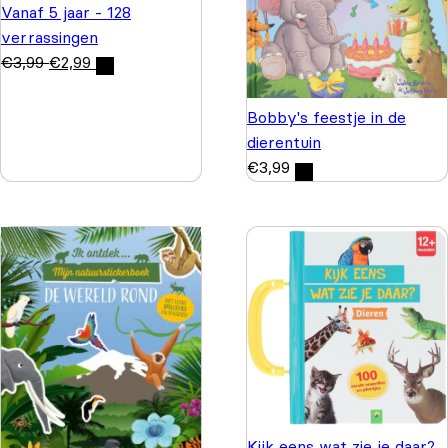
Vanaf 5 jaar - 128
verrassingen
€
3,99
€
2,99
Bobby's feestje in de
dierentuin
€
3,99
Kijk eens wat zie je daar?