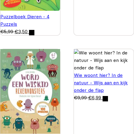
Puzzelboek Dieren - 4
Puzzels
€
5,99
€
3,50
Wie woont hier? In de
natuur - Wijs aan en kijk
onder de flap
€
9,99
€
6,99