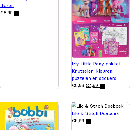
dieren
€
8,99
My Little Pony pakket -
Knutselen, kleuren
puzzelen en stickers
€
9,99
€
4,99
Lilo & Stitch Doeboek
€
5,99