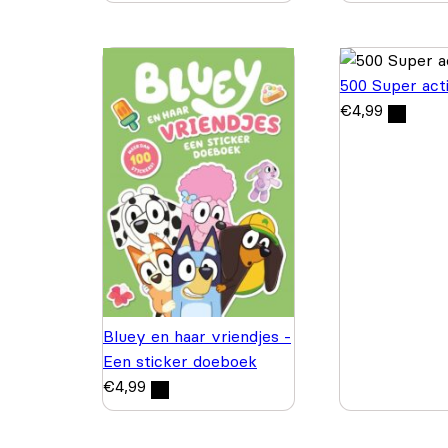
500 Super acti
€
4,99
Bluey en haar vriendjes -
Een sticker doeboek
€
4,99