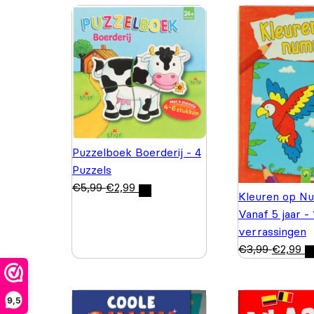
Puzzelboek Boerderij - 4
Puzzels
€
5,99
€
2,99
Kleuren op N
Vanaf 5 jaar -
verrassingen
€
3,99
€
2,99
9,5