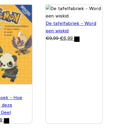
De tafelfabriek - Word
een wiskid
€
9,99
€
6,99
boek - Hoe
j deze
 Geel
99