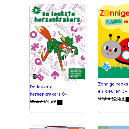
Zonnige reeks
De leukste
en kleuren 3+
hersenkrakers 8+
€
4,99
€
3,99
€
5,99
€
4,99