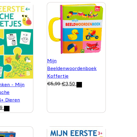
Mijn
Beeldenwoordenboek
Koffertje
€
5,99
€
3,50
nken - Mijn
ische
4+ Dieren
99