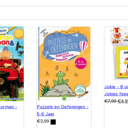
Jokie - 8 u
Jokies fee
€
7,99
€
4,9
urman -
Puzzels en Oefeningen -
5-6 Jaar
€
3,99