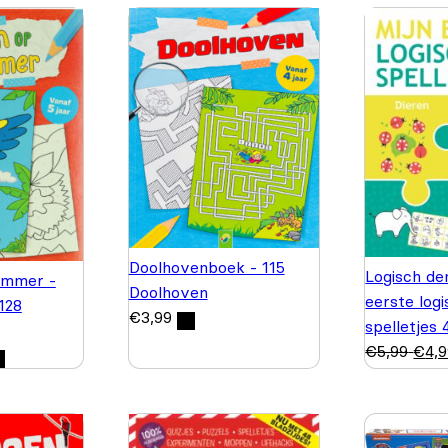
Doolhovenboek - 115
Logisch de
ummer -
Doolhoven
eerste log
 128
€
3,99
spelletjes 
€
5,99
€
4,