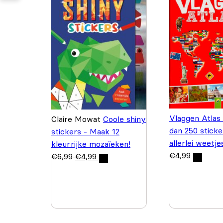
Vlaggen Atlas
Claire Mowat
Coole shiny
dan 250 sticke
stickers - Maak 12
allerlei weetje
kleurrijke mozaïeken!
€
4,99
€
6,99
€
4,99