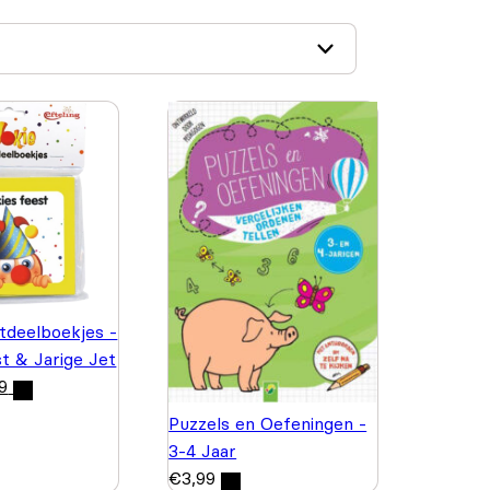
itdeelboekjes -
st & Jarige Jet
9
Puzzels en Oefeningen -
3-4 Jaar
€
3,99