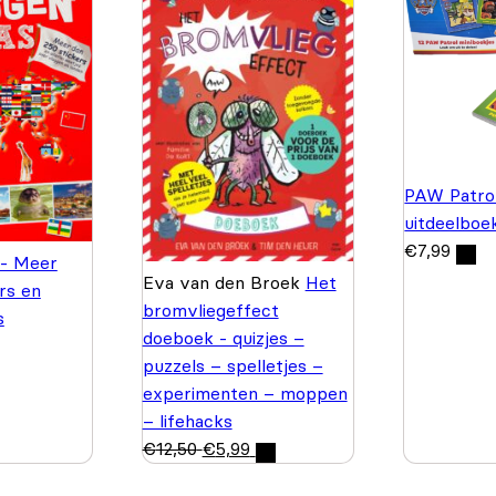
PAW Patrol
uitdeelboe
€
7,99
 - Meer
Eva van den Broek
Het
rs en
bromvliegeffect
s
doeboek - quizjes –
puzzels – spelletjes –
experimenten – moppen
– lifehacks
€
12,50
€
5,99