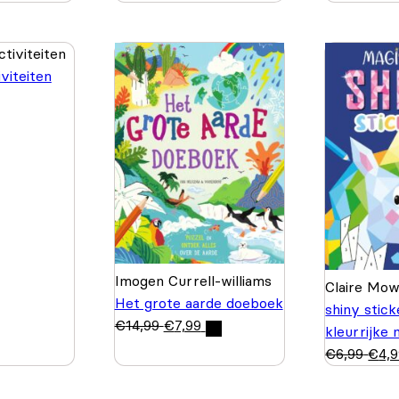
viteiten
Imogen Currell-williams
Claire Mo
Het grote aarde doeboek
shiny stic
€
14,99
€
7,99
kleurrijke
€
6,99
€
4,