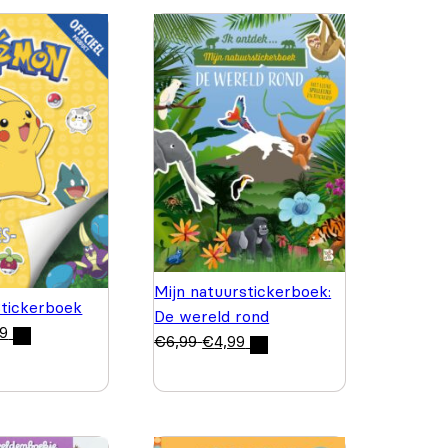
Mijn natuurstickerboek:
tickerboek
De wereld rond
99
€
6,99
€
4,99