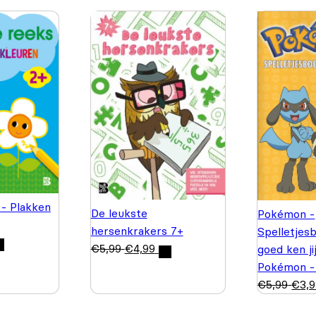
 - Plakken
De leukste
Pokémon -
hersenkrakers 7+
Spelletjes
€
5,99
€
4,99
goed ken ji
Pokémon -
€
5,99
€
3,