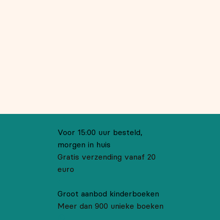
Voor 15:00 uur besteld,
morgen in huis
Gratis verzending vanaf 20
euro
Groot aanbod kinderboeken
Meer dan 900 unieke boeken