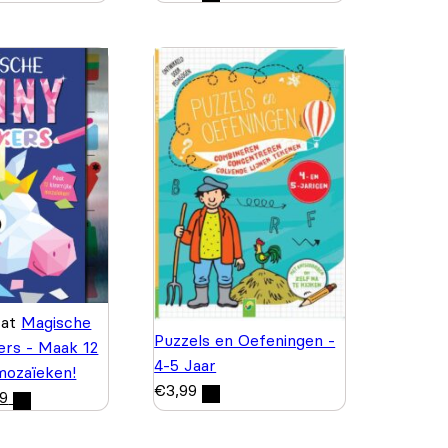
wat
Magische
Puzzels en Oefeningen -
kers - Maak 12
4-5 Jaar
 mozaïeken!
€
3,99
99