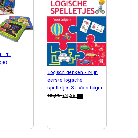
 - 12
kjes
Logisch denken - Mijn
eerste logische
spelletjes 3+ Voertuigen
€
5,99
€
4,99