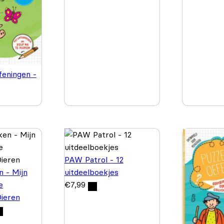
feningen -
PAW Patrol - 12
n - Mijn
uitdeelboekjes
e
€
7,99
Dieren