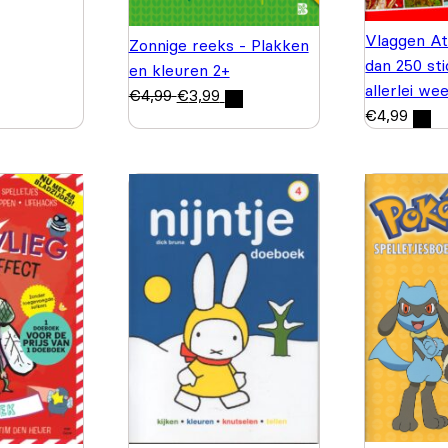
Vlaggen At
Zonnige reeks - Plakken
dan 250 st
en kleuren 2+
allerlei we
€
4,99
€
3,99
€
4,99