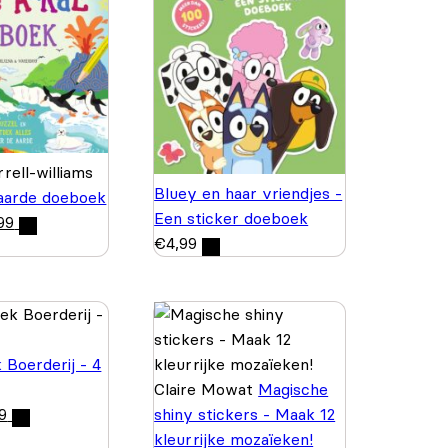
rell-williams
Bluey en haar vriendjes -
aarde doeboek
Een sticker doeboek
99
€
4,99
 Boerderij - 4
Claire Mowat
Magische
9
shiny stickers - Maak 12
kleurrijke mozaïeken!