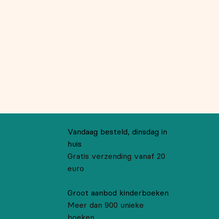
Vandaag besteld, dinsdag in
huis
Gratis verzending vanaf 20
euro
Groot aanbod kinderboeken
Meer dan 900 unieke
boeken