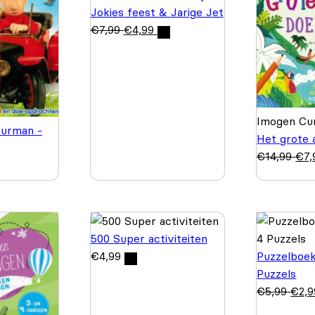
Jokies feest & Jarige Jet
€
7,99
€
4,99
Imogen Cur
urman -
Het grote 
€
14,99
€
7,
500 Super activiteiten
€
4,99
Puzzelboek
Puzzels
€
5,99
€
2,9