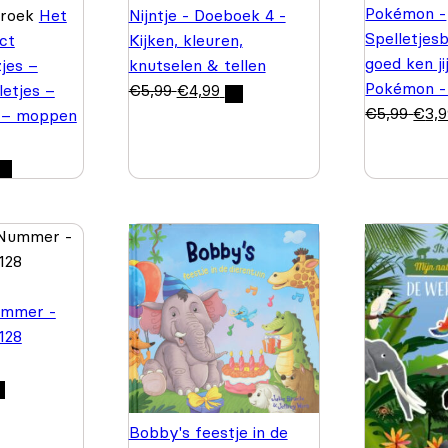
Pokémon -
Broek
Het
Nijntje - Doeboek 4 -
Spelletjes
ct
Kijken, kleuren,
goed ken ji
jes –
knutselen & tellen
Pokémon -
letjes –
€
5,99
€
4,99
€
5,99
€
3,
 – moppen
ummer -
 128
Bobby's feestje in de