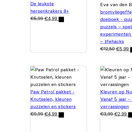
De leukste
Eva van den 
hersenkrakers 8+
bromvliegeffe
€
5,99
€
4,99
doeboek - quiz
puzzels – spel
experimenten
– lifehacks
€
12,50
€
5,99
Paw Patrol pakket -
Kleuren op N
Knutselen, kleuren
Vanaf 5 jaar -
puzzelen en stickers
verrassingen
€
9,99
€
4,99
€
3,99
€
2,99