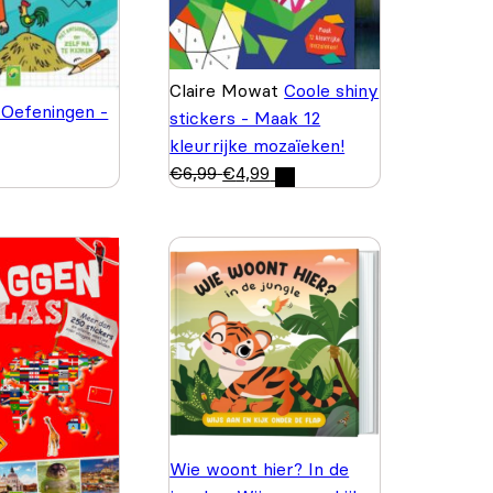
Claire Mowat
Coole shiny
 Oefeningen -
stickers - Maak 12
kleurrijke mozaïeken!
€
6,99
€
4,99
Wie woont hier? In de