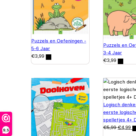
Puzzels en Oefeningen -
Puzzels en Oe
5-6 Jaar
3-4 Jaar
€
3,99
€
3,99
Logisch denke
eerste logisch
spelletjes 4+ 
€
5,99
€
4,99
9,5