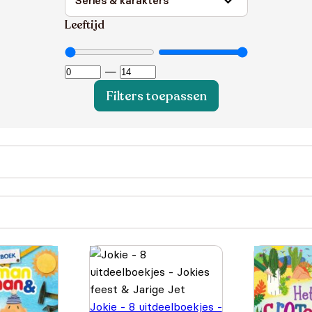
Leeftijd
—
Filters toepassen
Jokie - 8 uitdeelboekjes -