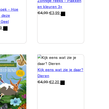
Zonnige reeks - Plakken
en kleuren 3+
boek - Hoe
€
4,99
€
3,99
j deze
 Geel
99
Kijk eens wat zie je daar?
Dieren
€
4,99
€
2,20