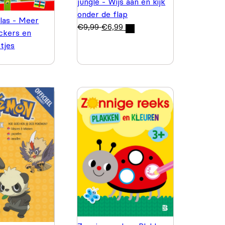
jungle - Wijs aan en kijk
onder de flap
las - Meer
€
9,99
€
6,99
ickers en
etjes