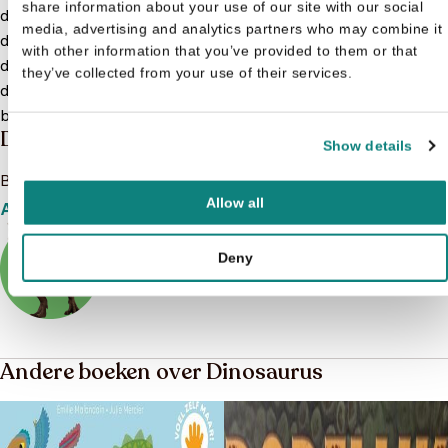
share information about your use of our site with our social
deze boeken vind je fascinerende verhalen en weetjes over
media, advertising and analytics partners who may combine it
deze prehistorische reuzen. Hoe zag de wereld eruit toen
with other information that you’ve provided to them or that
dinosaurussen nog leefden? Kinderen willen het allemaal
they’ve collected from your use of their services.
dolgraag weten. Bestel daarom nu een leuke dinosaurus
boekje!
Meer lezen
Dinosaurus
Show details
Bekijk het boeken aanbod van Dinosaurus
Allow all
Aanbod
Deny
Andere boeken over Dinosaurus