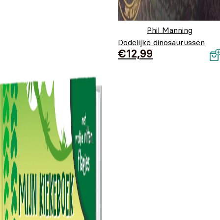
Phil Manning
Dodelijke dinosaurussen
€
12,99