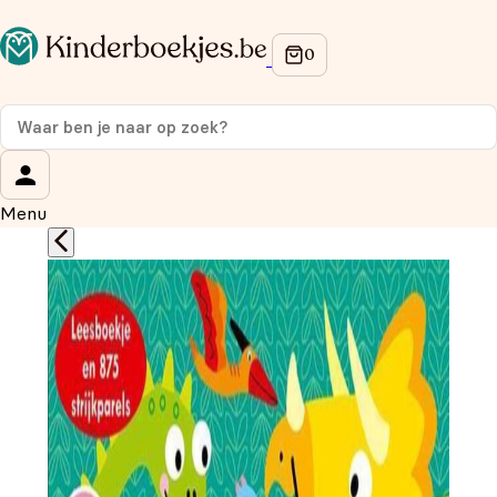
Op de hoogte blijven van onze acties?
Meld je aan voor onze nieuwsbrief en ontvang
10%
korting
op je eerste aankoop!
Wat is je voornaam?
*
Menu
Wat is je e-mailadres?
*
Aanmelden
We gebruiken je gegevens om contact op te nemen, in
overeenstemming met ons
privacybeleid.