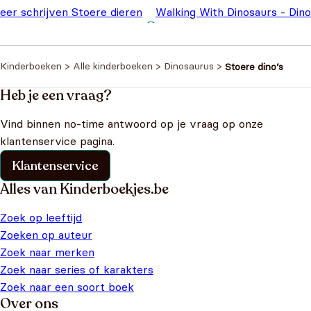
leer schrijven Stoere dieren
Walking With Dinosaurs - Dino
,99
Doe Boek
€
3,99
Kinderboeken
>
Alle kinderboeken
>
Dinosaurus
>
Stoere dino’s
Heb je een vraag?
Vind binnen no-time antwoord op je vraag op onze
klantenservice pagina.
Klantenservice
Alles van Kinderboekjes.be
Zoek op leeftijd
Zoeken op auteur
Zoek naar merken
Zoek naar series of karakters
Zoek naar een soort boek
Over ons