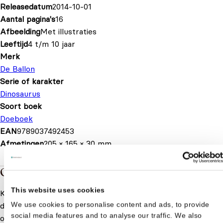
Releasedatum
2014-10-01
Aantal pagina's
16
Afbeelding
Met illustraties
Leeftijd
4 t/m 10 jaar
Merk
De Ballon
Serie of karakter
Dinosaurus
Soort boek
Doeboek
EAN
9789037492453
Afmetingen
205 × 165 × 30 mm
Over de boeken van Dinosaurus
This website uses cookies
Kinderen zijn gek op dino's! Het is dan ook niet verassend
We use cookies to personalise content and ads, to provide
dat elke speelgoedwinkel er vol mee staat, echter zijn er
social media features and to analyse our traffic. We also
ook vele leuke dinosaurus kinderboeken beschikbaar. In