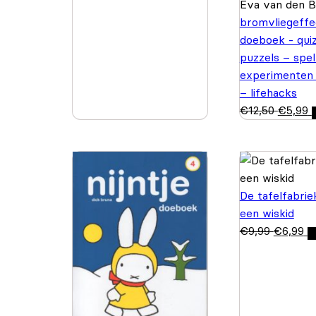
Eva van den 
bromvliegeffe
doeboek - quiz
puzzels – spel
experimenten
– lifehacks
€
12,50
€
5,99
De tafelfabrie
een wiskid
€
9,99
€
6,99