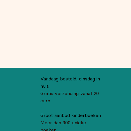
Vandaag besteld, dinsdag in
huis
Gratis verzending vanaf 20
euro
Groot aanbod kinderboeken
Meer dan 900 unieke
boeken