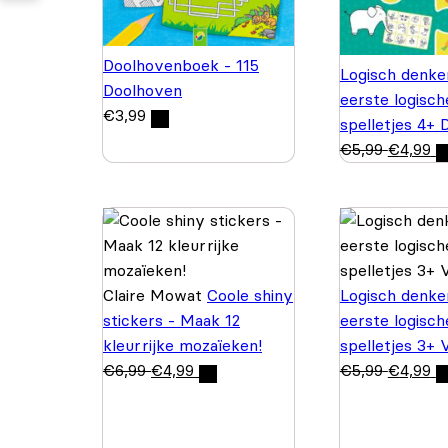
Doolhovenboek - 115
Logisch denke
Doolhoven
eerste logisch
€
3,99
spelletjes 4+ 
€
5,99
€
4,99
Claire Mowat
Coole shiny
Logisch denke
stickers - Maak 12
eerste logisch
kleurrijke mozaïeken!
spelletjes 3+ 
€
6,99
€
4,99
€
5,99
€
4,99