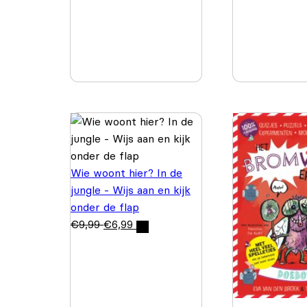
Wie woont hier? In de
jungle - Wijs aan en kijk
onder de flap
€
9,99
€
6,99