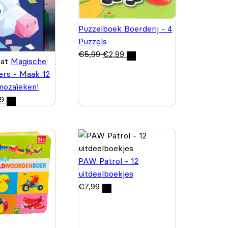
Puzzelboek Boerderij - 4
Puzzels
€
5,99
€
2,99
wat
Magische
kers - Maak 12
 mozaïeken!
99
PAW Patrol - 12
uitdeelboekjes
€
7,99