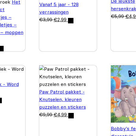
De leukste
Broek
Het
Vanaf 5 jaar - 128
hersenkrak
ct
verrassingen
€
5,99
€
4,
jes –
€
3,99
€
2,99
letjes –
 – moppen
k - Word
Paw Patrol pakket -
Knutselen, kleuren
puzzelen en stickers
€
9,99
€
4,99
Bobby's fe