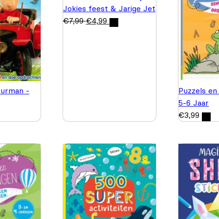
Jokies feest & Jarige Jet
€
7,99
€
4,99
urman -
Puzzels en
5-6 Jaar
€
3,99