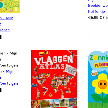
Beeldenwo
Koffertje
€
5,99
€
3,
n - Mijn
e
Dieren
n - Mijn
e
Voertuigen