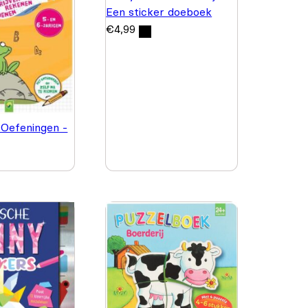
Een sticker doeboek
€
4,99
 Oefeningen -