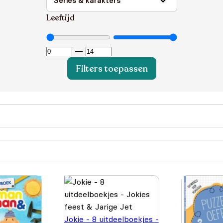
Leeftijd
—
Filters toepassen
Jokie - 8 uitdeelboekjes -