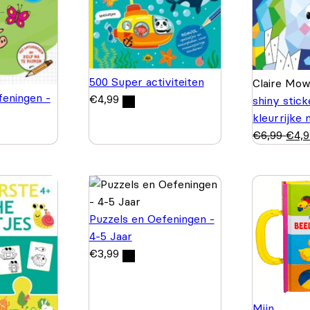
500 Super activiteiten
Claire Mo
feningen -
€
4,99
shiny stic
kleurrijke
€
6,99
€
4,
Puzzels en Oefeningen -
4-5 Jaar
€
3,99
Mijn