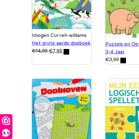
Imogen Currell-williams
Het grote aarde doeboek
Puzzels en Oe
€
14,99
€
7,99
3-4 Jaar
€
3,99
9,5