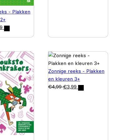
eks - Plakken
 2+
99
Zonnige reeks - Plakken
en kleuren 3+
€
4,99
€
3,99