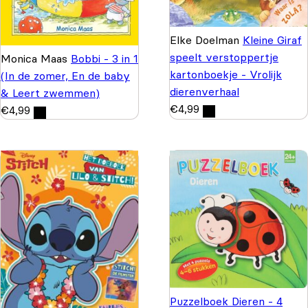
Elke Doelman
Kleine Giraf
speelt verstoppertje
Monica Maas
Bobbi - 3 in 1
kartonboekje - Vrolijk
(In de zomer, En de baby
dierenverhaal
& Leert zwemmen)
€
4,99
€
4,99
Puzzelboek Dieren - 4