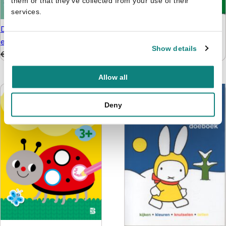
them or that they’ve collected from your use of their
services.
De leukste hersenkrakers
De tafelfabriek - Word
8+
een wiskid
Show details
€
5,99
€
4,99
€
9,99
€
6,99
Allow all
Deny