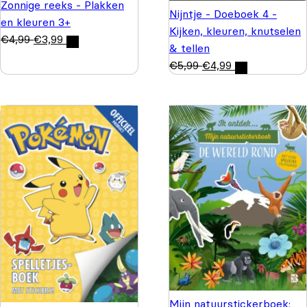
Zonnige reeks - Plakken
Nijntje - Doeboek 4 -
en kleuren 3+
Kijken, kleuren, knutselen
€
4,99
€
3,99
& tellen
€
5,99
€
4,99
Mijn natuurstickerboek: