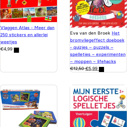
Vlaggen Atlas - Meer dan
Eva van den Broek
Het
250 stickers en allerlei
bromvliegeffect doeboek
weetjes
- quizjes – puzzels –
€
4,99
spelletjes – experimenten
– moppen – lifehacks
€
12,50
€
5,99