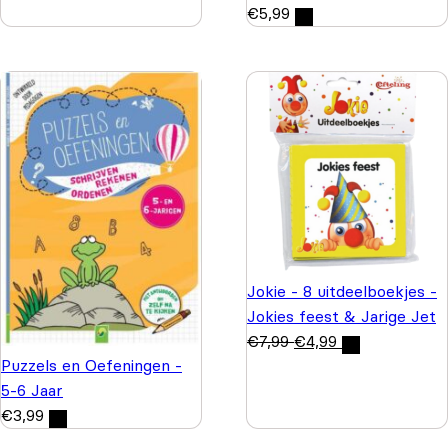
€
5,99
Jokie - 8 uitdeelboekjes -
Jokies feest & Jarige Jet
€
7,99
€
4,99
Puzzels en Oefeningen -
5-6 Jaar
€
3,99