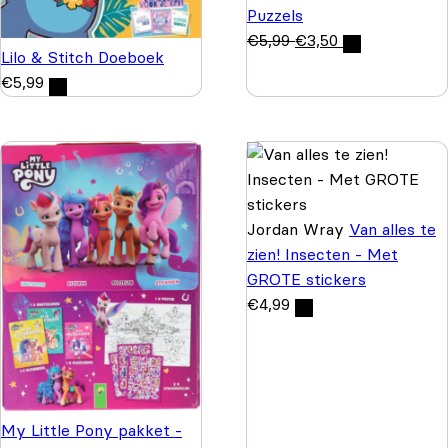
Puzzels
€
5,99
€
3,50
Lilo & Stitch Doeboek
€
5,99
Jordan Wray
Van alles te
zien! Insecten - Met
GROTE stickers
€
4,99
My Little Pony pakket -