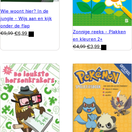
Wie woont hier? In de
jungle - Wijs aan en kijk
onder de flap
Zonnige reeks - Plakken
€
9,99
€
6,99
en kleuren 2+
€
4,99
€
3,99