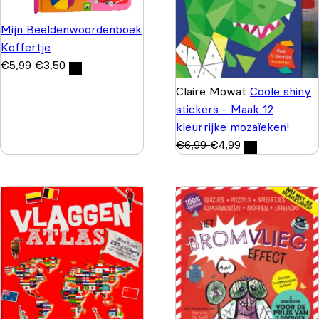
Mijn Beeldenwoordenboek
Koffertje
€
5,99
€
3,50
Claire Mowat
Coole shiny
stickers - Maak 12
kleurrijke mozaïeken!
€
6,99
€
4,99