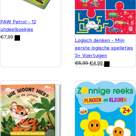
PAW Patrol - 12
uitdeelboekjes
€
7,99
Logisch denken - Mijn
eerste logische spelletjes
3+ Voertuigen
€
5,99
€
4,99