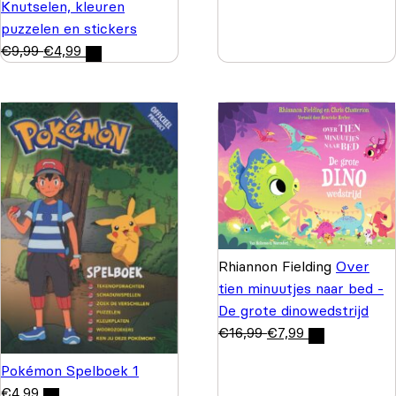
Knutselen, kleuren
puzzelen en stickers
€
9,99
€
4,99
Rhiannon Fielding
Over
tien minuutjes naar bed -
De grote dinowedstrijd
€
16,99
€
7,99
Pokémon Spelboek 1
€
4,99