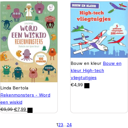
Bouw en kleur
Bouw en
kleur High-tech
vliegtuitgjes
€
4,99
Linda Bertola
Rekenmonsters - Word
een wiskid
€
9,99
€
7,99
1
2
3
…
24