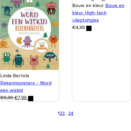
Bouw en kleur
Bouw en
kleur High-tech
vliegtuitgjes
€
4,99
Linda Bertola
Rekenmonsters - Word
een wiskid
€
9,99
€
7,99
1
2
3
…
24