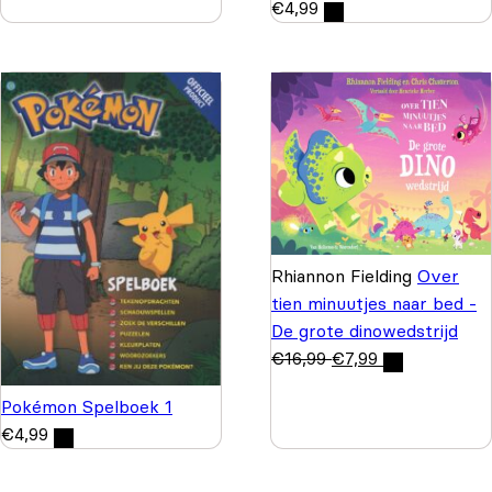
€
4,99
Rhiannon Fielding
Over
tien minuutjes naar bed -
De grote dinowedstrijd
€
16,99
€
7,99
Pokémon Spelboek 1
€
4,99