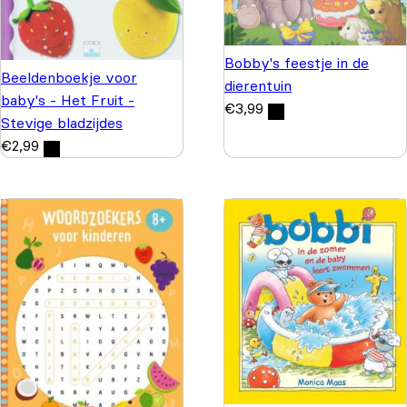
Bobby's feestje in de
Beeldenboekje voor
dierentuin
baby's - Het Fruit -
€
3,99
Stevige bladzijdes
€
2,99