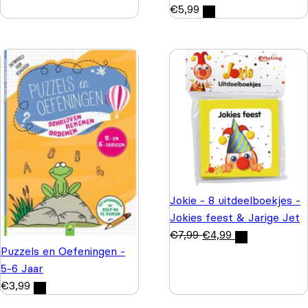
€
5,99
Jokie - 8 uitdeelboekjes -
Jokies feest & Jarige Jet
€
7,99
€
4,99
Puzzels en Oefeningen -
5-6 Jaar
€
3,99