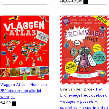
€
6,99
€
4,99
Vlaggen Atlas - Meer dan
Eva van den Broek
Het
250 stickers en allerlei
bromvliegeffect doeboek
weetjes
- quizjes – puzzels –
€
4,99
spelletjes – experimenten