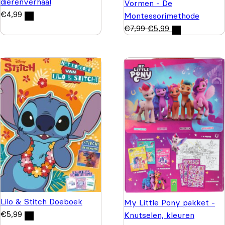
dierenverhaal
Vormen - De
€
4,99
Montessorimethode
€
7,99
€
5,99
Lilo & Stitch Doeboek
My Little Pony pakket -
€
5,99
Knutselen, kleuren