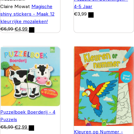
Claire Mowat
Magische
4-5 Jaar
shiny stickers - Maak 12
€
3,99
kleurrijke mozaïeken!
€
6,99
€
4,99
Puzzelboek Boerderij - 4
Puzzels
€
5,99
€
2,99
Kleuren op Nummer -