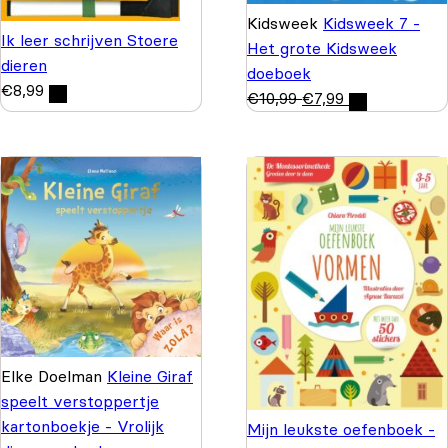
Kidsweek
Kidsweek 7 -
Ik leer schrijven Stoere
Het grote Kidsweek
dieren
doeboek
€
8,99
€
10,99
€
7,99
Elke Doelman
Kleine Giraf
speelt verstoppertje
kartonboekje - Vrolijk
Mijn leukste oefenboek -