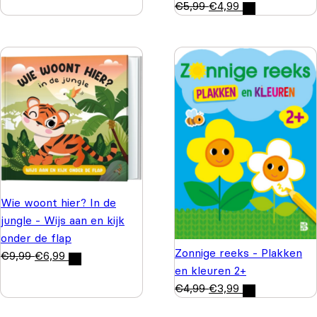
€
5,99
€
4,99
Wie woont hier? In de
jungle - Wijs aan en kijk
onder de flap
Zonnige reeks - Plakken
€
9,99
€
6,99
en kleuren 2+
€
4,99
€
3,99