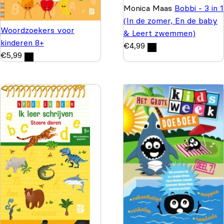
Monica Maas
Bobbi - 3 in 1
(In de zomer, En de baby
Woordzoekers voor
& Leert zwemmen)
kinderen 8+
€
4,99
€
5,99