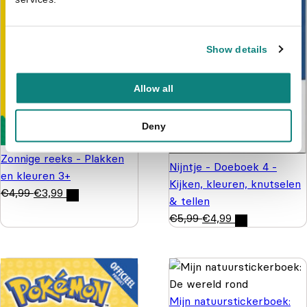
Show details
Allow all
Deny
Zonnige reeks - Plakken
Nijntje - Doeboek 4 -
en kleuren 3+
Kijken, kleuren, knutselen
€
4,99
€
3,99
& tellen
€
5,99
€
4,99
Mijn natuurstickerboek: