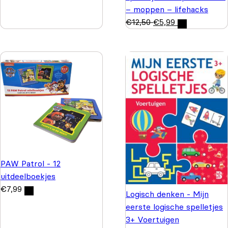
– moppen – lifehacks
€
12,50
€
5,99
PAW Patrol - 12
uitdeelboekjes
€
7,99
Logisch denken - Mijn
eerste logische spelletjes
3+ Voertuigen