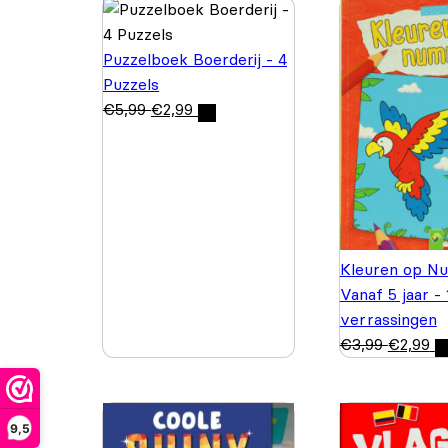
Puzzelboek Boerderij - 4
Puzzels
€
5,99
€
2,99
Kleuren op N
Vanaf 5 jaar -
verrassingen
€
3,99
€
2,99
9,5