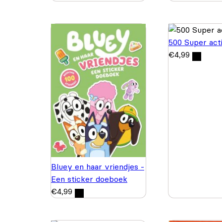
500 Super acti
€
4,99
Bluey en haar vriendjes -
Een sticker doeboek
€
4,99