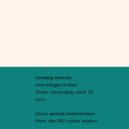
Vandaag besteld,
overmorgen in huis.
Gratis verzending vanaf 20
euro
Groot aanbod kinderboeken
Meer dan 900 unieke boeken