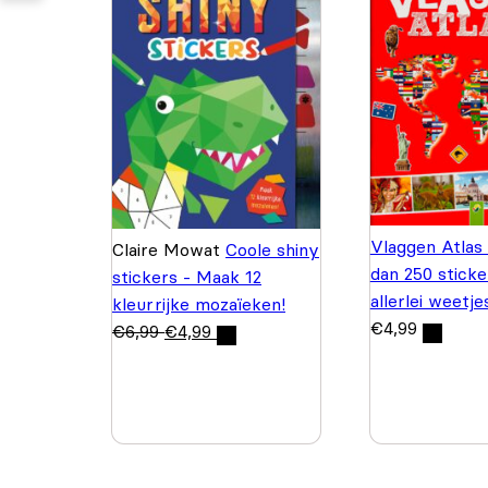
Vlaggen Atlas
Claire Mowat
Coole shiny
dan 250 sticke
stickers - Maak 12
allerlei weetje
kleurrijke mozaïeken!
€
4,99
€
6,99
€
4,99