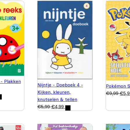
 - Plakken
Nijntje - Doeboek 4 -
Pokémon S
Kijken, kleuren,
€
9,99
€
5,
knutselen & tellen
€
5,99
€
4,99