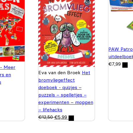
PAW Patrol
uitdeelboe
€
7,99
 - Meer
Eva van den Broek
Het
rs en
bromvliegeffect
s
doeboek - quizjes –
puzzels – spelletjes –
experimenten – moppen
– lifehacks
€
12,50
€
5,99