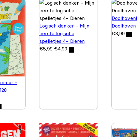
Doolhovenb
Logisch denken - Mijn
Doolhoven
eerste logische
€
3,99
spelletjes 4+ Dieren
€
5,99
€
4,99
ummer -
 128