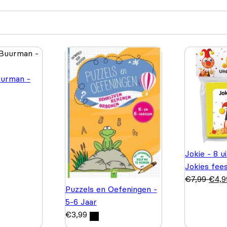
urman -
Jokie - 8 u
Jokies fee
€
7,99
€
4,9
Puzzels en Oefeningen -
5-6 Jaar
€
3,99