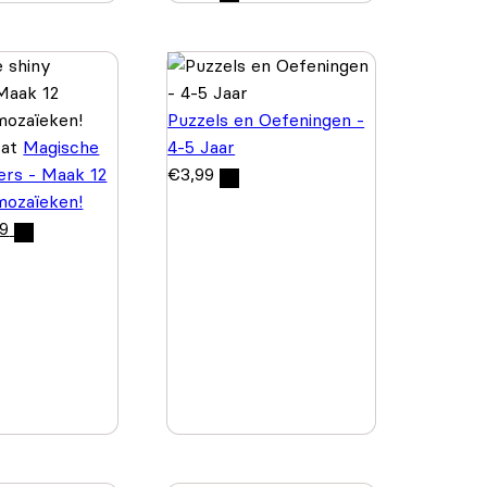
Puzzels en Oefeningen -
wat
Magische
4-5 Jaar
kers - Maak 12
€
3,99
 mozaïeken!
99