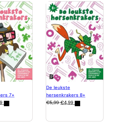
De leukste
ers 7+
hersenkrakers 8+
99
€
5,99
€
4,99