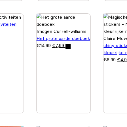
viteiten
Imogen Currell-williams
Het grote aarde doeboek
Claire Mo
€
14,99
€
7,99
shiny stic
kleurrijke
€
6,99
€
4,