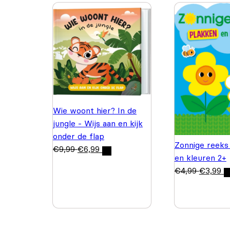
Wie woont hier? In de
jungle - Wijs aan en kijk
onder de flap
Zonnige reeks
€
9,99
€
6,99
en kleuren 2+
€
4,99
€
3,99