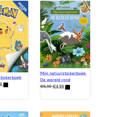
Mijn natuurstickerboek:
tickerboek
De wereld rond
99
€
6,99
€
4,99