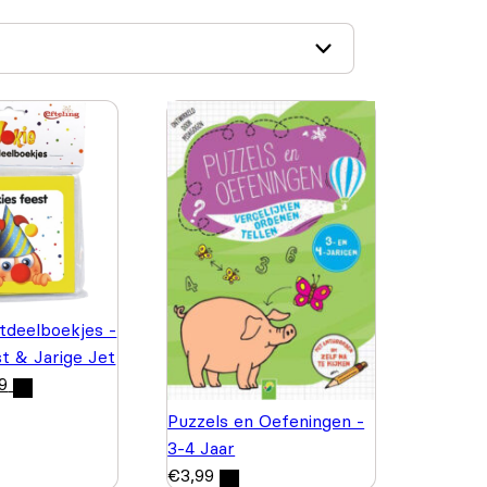
itdeelboekjes -
st & Jarige Jet
9
Puzzels en Oefeningen -
3-4 Jaar
€
3,99