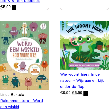
Lilo & Stitch Doeboek
€
5,99
Wie woont hier? In de
natuur - Wijs aan en kijk
onder de flap
€
9,99
€
6,99
Linda Bertola
Rekenmonsters - Word
een wiskid