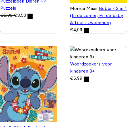
Puzzelboek Dieren - 4
Puzzels
Monica Maas
Bobbi - 3 in 1
€
5,99
€
3,50
(In de zomer, En de baby
& Leert zwemmen)
€
4,99
Woordzoekers voor
kinderen 8+
€
5,99