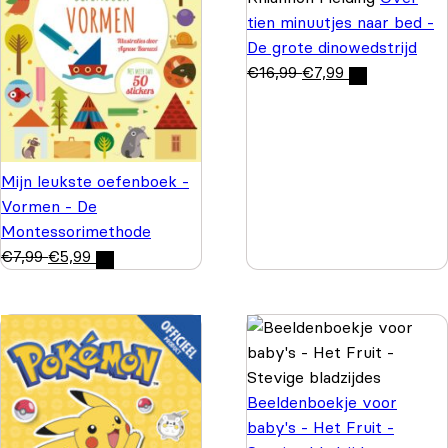
tien minuutjes naar bed -
De grote dinowedstrijd
€
16,99
€
7,99
Mijn leukste oefenboek -
Vormen - De
Montessorimethode
€
7,99
€
5,99
Beeldenboekje voor
baby's - Het Fruit -