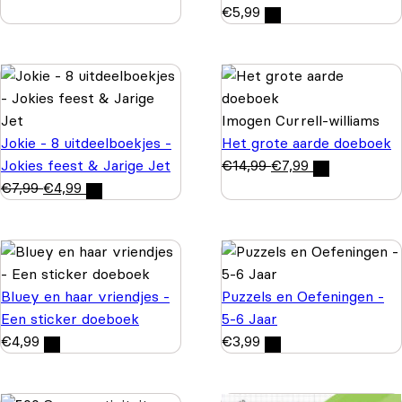
€
5,99
Imogen Currell-williams
Jokie - 8 uitdeelboekjes -
Het grote aarde doeboek
Jokies feest & Jarige Jet
€
14,99
€
7,99
€
7,99
€
4,99
Bluey en haar vriendjes -
Puzzels en Oefeningen -
Een sticker doeboek
5-6 Jaar
€
4,99
€
3,99