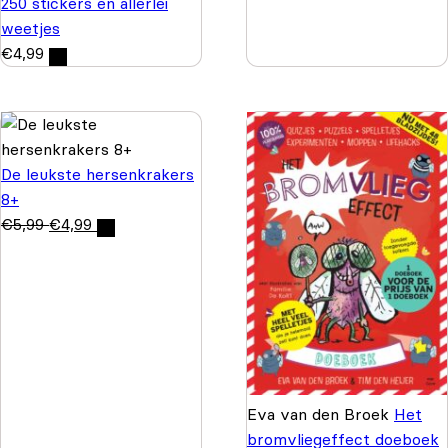
250 stickers en allerlei
weetjes
€
4,99
De leukste hersenkrakers
8+
€
5,99
€
4,99
Eva van den Broek
Het
bromvliegeffect doeboek