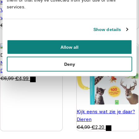
Kleuren op Nummer -
services.
Vanaf 5 jaar - 128
verrassingen
€
3,99
€
2,99
Show details
Allow all
Mijn natuurstickerboek:
Deny
De wereld rond
€
6,99
€
4,99
Kijk eens wat zie je daar?
Dieren
€
4,99
€
2,20