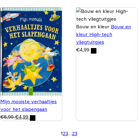
Bouw en kleur
Bouw en
kleur High-tech
vliegtuitgjes
€
4,99
Mijn mooiste verhaaltjes
voor het slapengaan
€
6,99
€
4,99
1
2
3
…
23