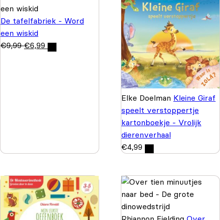
De tafelfabriek - Word
een wiskid
€
9,99
€
6,99
Elke Doelman
Kleine Giraf
speelt verstoppertje
kartonboekje - Vrolijk
dierenverhaal
€
4,99
Rhiannon Fielding
Over