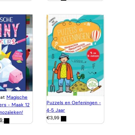
wat
Magische
Puzzels en Oefeningen -
kers - Maak 12
4-5 Jaar
 mozaïeken!
€
3,99
99