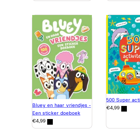
500 Super acti
Bluey en haar vriendjes -
€
4,99
Een sticker doeboek
€
4,99