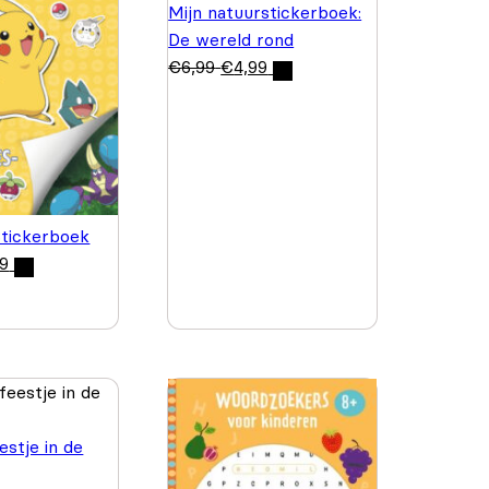
Mijn natuurstickerboek:
De wereld rond
€
6,99
€
4,99
tickerboek
99
estje in de