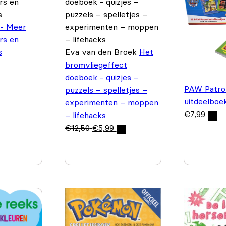
 - Meer
rs en
s
Eva van den Broek
Het
bromvliegeffect
doeboek - quizjes –
PAW Patrol
puzzels – spelletjes –
uitdeelboe
experimenten – moppen
€
7,99
– lifehacks
€
12,50
€
5,99