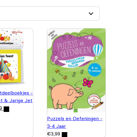
itdeelboekjes -
st & Jarige Jet
9
Puzzels en Oefeningen -
3-4 Jaar
€
3,99