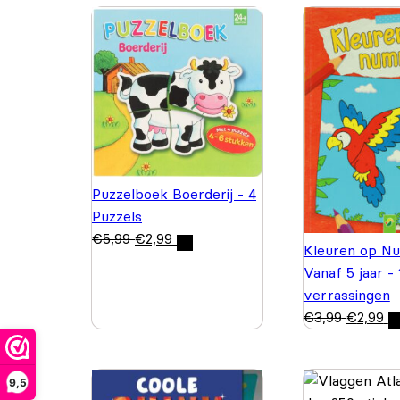
Puzzelboek Boerderij - 4
Puzzels
€
5,99
€
2,99
Kleuren op N
Vanaf 5 jaar -
verrassingen
€
3,99
€
2,99
9,5