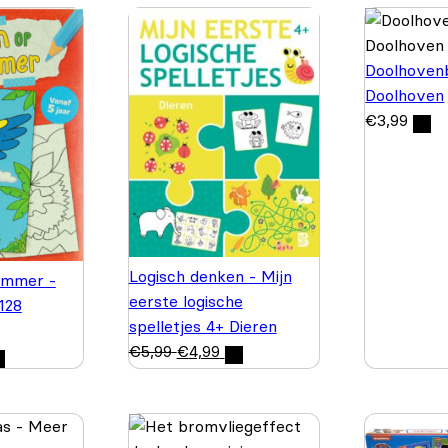
Doolhovenb
Doolhoven
€
3,99
Logisch denken - Mijn
ummer -
eerste logische
 128
spelletjes 4+ Dieren
€
5,99
€
4,99