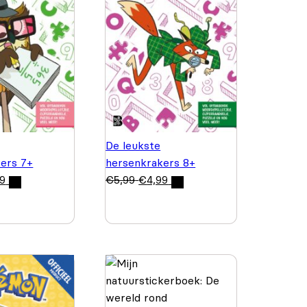
De leukste
ers 7+
hersenkrakers 8+
99
€
5,99
€
4,99