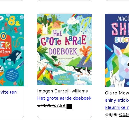
Imogen Currell-williams
viteiten
Claire Mo
Het grote aarde doeboek
shiny stic
€
14,99
€
7,99
kleurrijke
€
6,99
€
4,