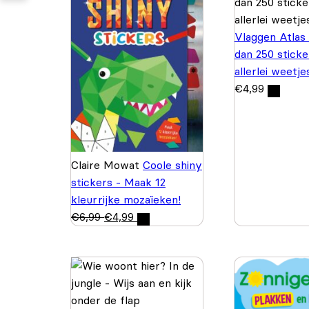
Vlaggen Atlas
dan 250 sticke
allerlei weetje
€
4,99
Claire Mowat
Coole shiny
stickers - Maak 12
kleurrijke mozaïeken!
€
6,99
€
4,99