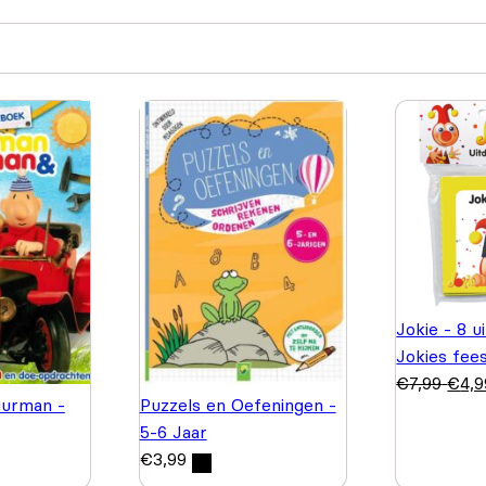
Jokie - 8 u
Jokies fee
€
7,99
€
4,9
urman -
Puzzels en Oefeningen -
5-6 Jaar
€
3,99