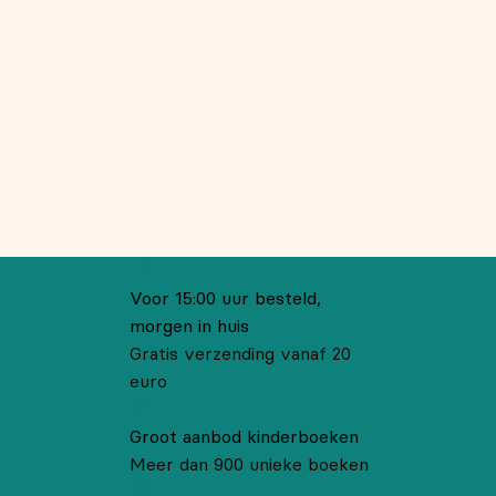
Voor 15:00 uur besteld,
morgen in huis
Gratis verzending vanaf 20
euro
Groot aanbod kinderboeken
Meer dan 900 unieke boeken