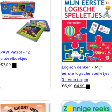
PAW Patrol - 12
uitdeelboekjes
€
7,99
Logisch denken - Mijn
eerste logische spelletjes
3+ Voertuigen
€
5,99
€
4,99