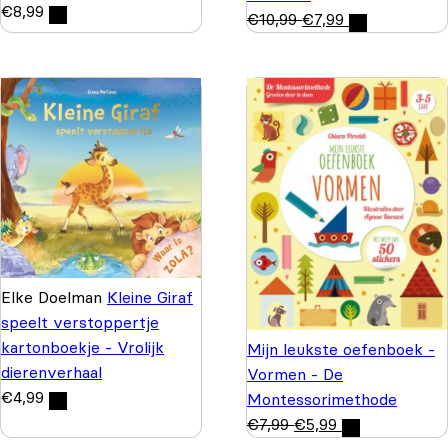
€
8,99
€
10,99
€
7,99
Elke Doelman
Kleine Giraf
speelt verstoppertje
kartonboekje - Vrolijk
Mijn leukste oefenboek -
dierenverhaal
Vormen - De
€
4,99
Montessorimethode
€
7,99
€
5,99