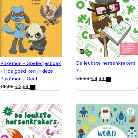
De leukste hersenkrakers
Pokémon - Spelletjesboek
7+
- Hoe goed ken jij deze
€
5,99
€
4,99
Pokémon - Geel
€
5,99
€
3,99