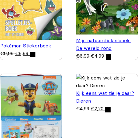
Mijn natuurstickerboek:
Pokémon Stickerboek
De wereld rond
€
9,99
€
5,99
€
6,99
€
4,99
Kijk eens wat zie je daar?
Dieren
€
4,99
€
2,20