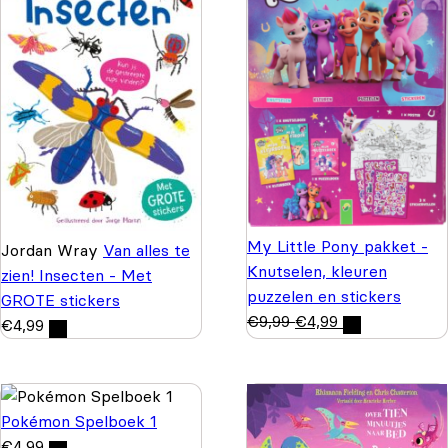
My Little Pony pakket -
Jordan Wray
Van alles te
Knutselen, kleuren
zien! Insecten - Met
puzzelen en stickers
GROTE stickers
€
9,99
€
4,99
€
4,99
Pokémon Spelboek 1
€
4,99