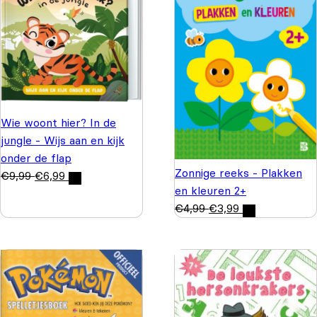
Wie woont hier? In de
jungle - Wijs aan en kijk
onder de flap
Zonnige reeks - Plakken
€
9,99
€
6,99
en kleuren 2+
€
4,99
€
3,99