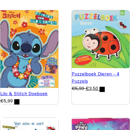
Puzzelboek Dieren - 4
Puzzels
€
5,99
€
3,50
Lilo & Stitch Doeboek
€
5,99