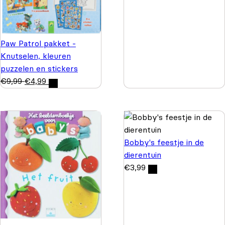
Paw Patrol pakket -
Knutselen, kleuren
puzzelen en stickers
€
9,99
€
4,99
Bobby's feestje in de
dierentuin
€
3,99