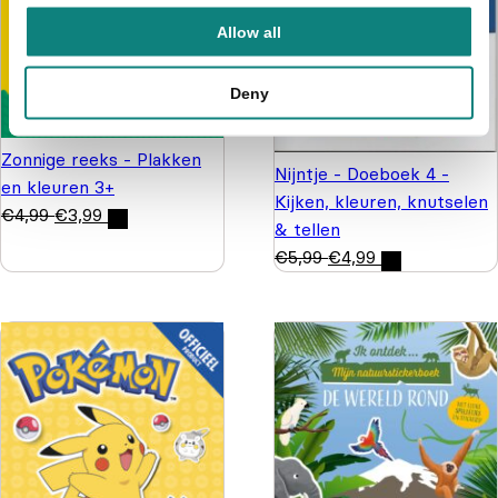
Allow all
Deny
Zonnige reeks - Plakken
Nijntje - Doeboek 4 -
en kleuren 3+
Kijken, kleuren, knutselen
€
4,99
€
3,99
& tellen
€
5,99
€
4,99