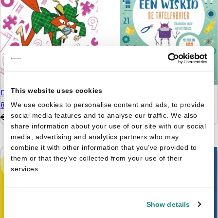
This website uses cookies
De leukste hersenkrakers
De tafelfabriek - Word
8+
We use cookies to personalise content and ads, to provide
een wiskid
social media features and to analyse our traffic. We also
€
5,99
€
4,99
€
9,99
€
6,99
share information about your use of our site with our social
media, advertising and analytics partners who may
combine it with other information that you’ve provided to
them or that they’ve collected from your use of their
services.
Show details