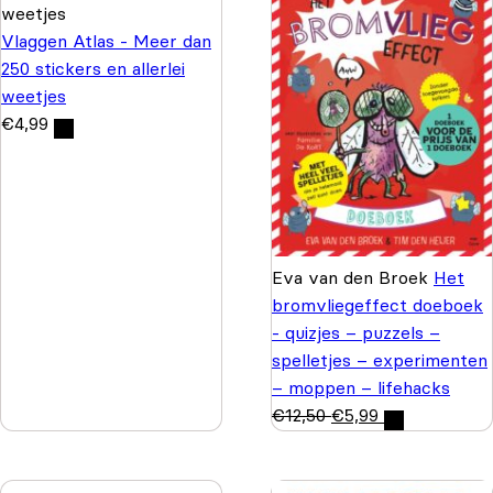
Vlaggen Atlas - Meer dan
250 stickers en allerlei
weetjes
€
4,99
Eva van den Broek
Het
bromvliegeffect doeboek
- quizjes – puzzels –
spelletjes – experimenten
– moppen – lifehacks
€
12,50
€
5,99