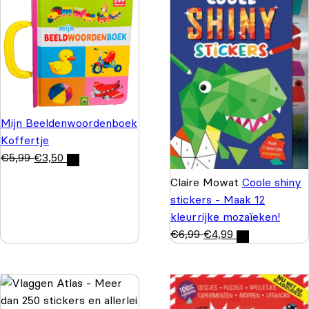
Mijn Beeldenwoordenboek
Koffertje
€
5,99
€
3,50
Claire Mowat
Coole shiny
stickers - Maak 12
kleurrijke mozaïeken!
€
6,99
€
4,99