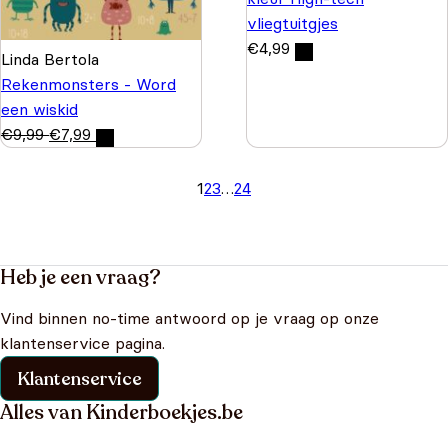
vliegtuitgjes
€
4,99
Linda Bertola
Rekenmonsters - Word
een wiskid
€
9,99
€
7,99
1
2
3
…
24
Heb je een vraag?
Vind binnen no-time antwoord op je vraag op onze
klantenservice pagina.
Klantenservice
Alles van Kinderboekjes.be