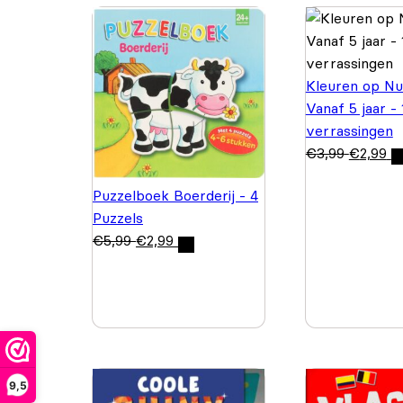
Kleuren op N
Vanaf 5 jaar -
verrassingen
€
3,99
€
2,99
Puzzelboek Boerderij - 4
Puzzels
€
5,99
€
2,99
9,5