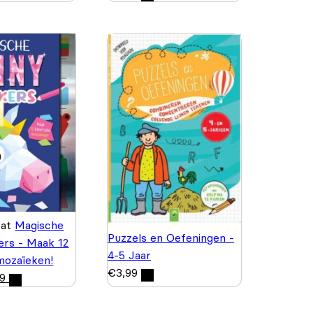
wat
Magische
Puzzels en Oefeningen -
kers - Maak 12
4-5 Jaar
 mozaïeken!
€
3,99
99