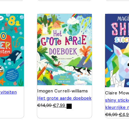
Imogen Currell-williams
viteiten
Claire Mo
Het grote aarde doeboek
shiny stic
€
14,99
€
7,99
kleurrijke
€
6,99
€
4,