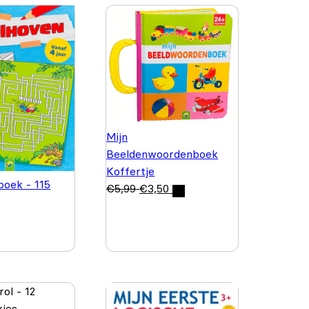
Mijn
Beeldenwoordenboek
Koffertje
oek - 115
€
5,99
€
3,50