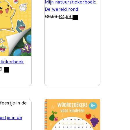
Mijn natuurstickerboek:
De wereld rond
€
6,99
€
4,99
tickerboek
99
estje in de