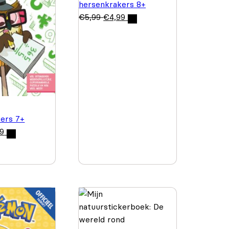
hersenkrakers 8+
€
5,99
€
4,99
ers 7+
99