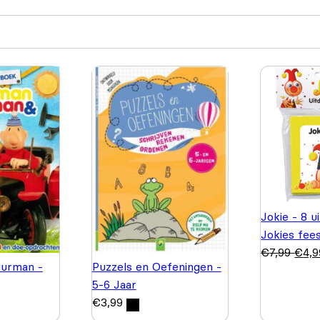
Jokie - 8 u
Jokies fee
€
7,99
€
4,9
urman -
Puzzels en Oefeningen -
5-6 Jaar
€
3,99