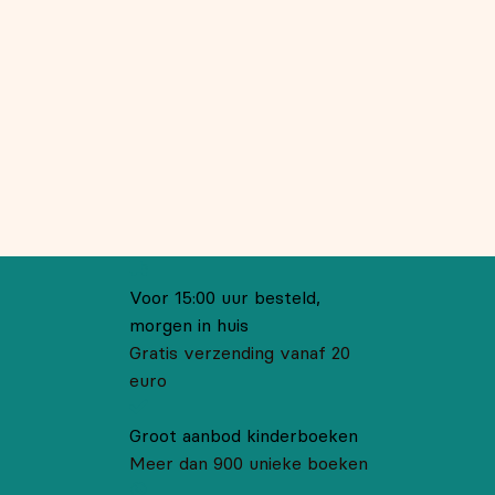
Voor 15:00 uur besteld,
morgen in huis
Gratis verzending vanaf 20
euro
Groot aanbod kinderboeken
Meer dan 900 unieke boeken