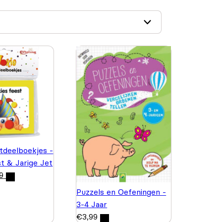
itdeelboekjes -
st & Jarige Jet
9
Puzzels en Oefeningen -
3-4 Jaar
€
3,99