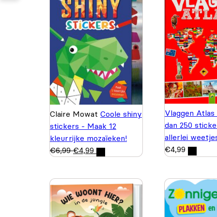
Vlaggen Atlas
Claire Mowat
Coole shiny
dan 250 sticke
stickers - Maak 12
allerlei weetje
kleurrijke mozaïeken!
€
4,99
€
6,99
€
4,99