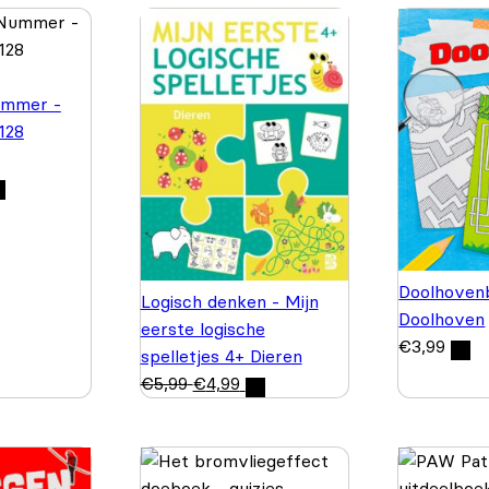
ummer -
 128
Doolhovenb
Logisch denken - Mijn
Doolhoven
eerste logische
€
3,99
spelletjes 4+ Dieren
€
5,99
€
4,99