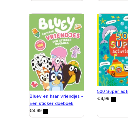
500 Super acti
Bluey en haar vriendjes -
€
4,99
Een sticker doeboek
€
4,99