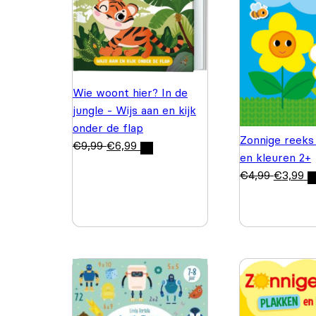
Wie woont hier? In de
jungle - Wijs aan en kijk
onder de flap
Zonnige reeks
€
9,99
€
6,99
en kleuren 2+
€
4,99
€
3,99