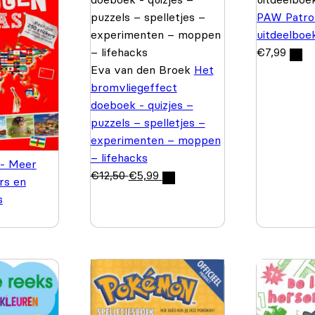
PAW Patrol
uitdeelboe
€
7,99
Eva van den Broek
Het
bromvliegeffect
doeboek - quizjes –
puzzels – spelletjes –
experimenten – moppen
– lifehacks
 - Meer
€
12,50
€
5,99
rs en
s