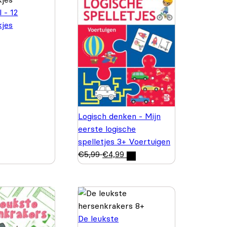
 - 12
kjes
Logisch denken - Mijn
eerste logische
spelletjes 3+ Voertuigen
€
5,99
€
4,99
De leukste