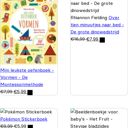
Rhiannon Fielding
Over
tien minuutjes naar bed -
De grote dinowedstrijd
€
16,99
€
7,99
Mijn leukste oefenboek -
Vormen - De
Montessorimethode
€
7,99
€
5,99
Pokémon Stickerboek
€
9,99
€
5,99