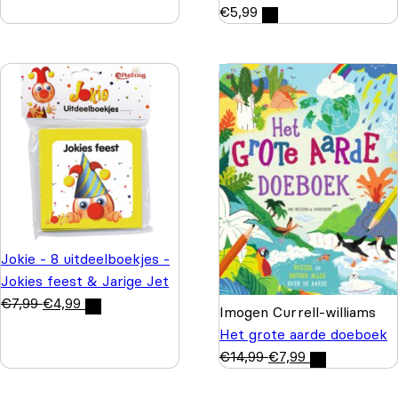
€
5,99
Jokie - 8 uitdeelboekjes -
Jokies feest & Jarige Jet
€
7,99
€
4,99
Imogen Currell-williams
Het grote aarde doeboek
€
14,99
€
7,99