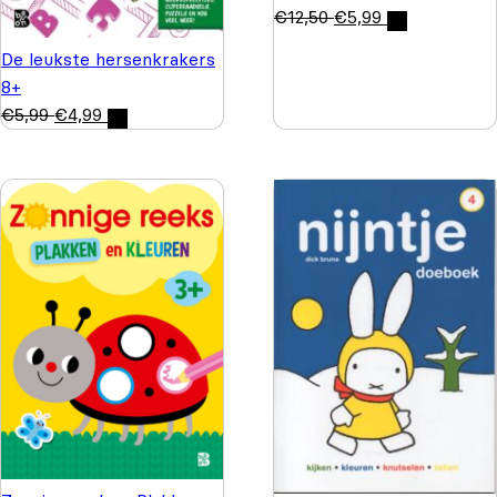
€
12,50
€
5,99
De leukste hersenkrakers
8+
€
5,99
€
4,99