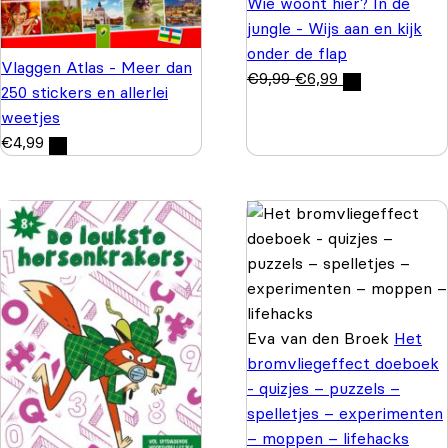
Wie woont hier? In de
jungle - Wijs aan en kijk
onder de flap
Vlaggen Atlas - Meer dan
€
9,99
€
6,99
250 stickers en allerlei
weetjes
€
4,99
Eva van den Broek
Het
bromvliegeffect doeboek
- quizjes – puzzels –
spelletjes – experimenten
– moppen – lifehacks