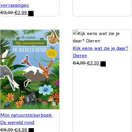
verrassingen
€
3,99
€
2,99
Kijk eens wat zie je daar?
Dieren
€
4,99
€
2,20
Mijn natuurstickerboek:
De wereld rond
€
6,99
€
4,99