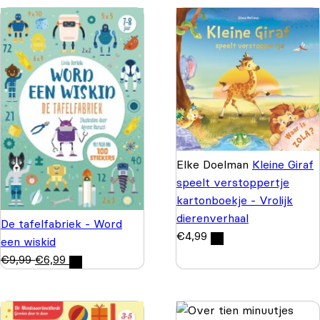
Elke Doelman
Kleine Giraf
speelt verstoppertje
kartonboekje - Vrolijk
dierenverhaal
De tafelfabriek - Word
€
4,99
een wiskid
€
9,99
€
6,99