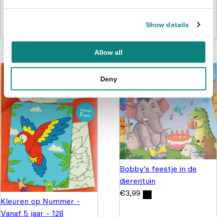
Knutselen, kleuren
puzzelen en stickers
Show details
€
9,99
€
4,99
Allow all
Deny
Bobby's feestje in de
dierentuin
€
3,99
Kleuren op Nummer -
Vanaf 5 jaar - 128