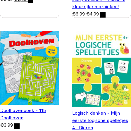
kleurrijke mozaïeken!
€
6,99
€
4,99
Doolhovenboek - 115
Logisch denken - Mijn
Doolhoven
eerste logische spelletjes
€
3,99
4+ Dieren