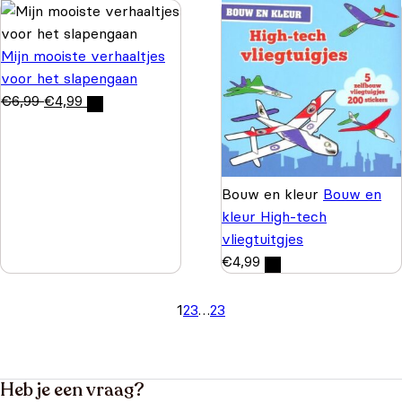
Mijn mooiste verhaaltjes
voor het slapengaan
€
6,99
€
4,99
Bouw en kleur
Bouw en
kleur High-tech
vliegtuitgjes
€
4,99
1
2
3
…
23
Heb je een vraag?