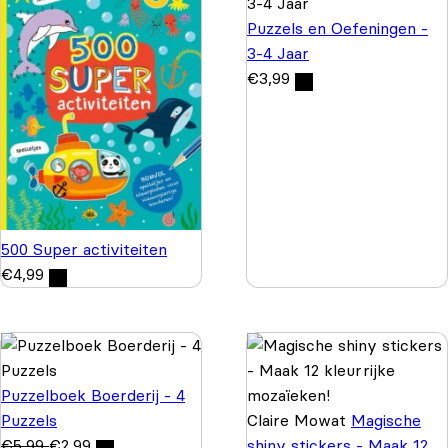
Puzzels en Oefeningen -
3-4 Jaar
€
3,99
500 Super activiteiten
€
4,99
Puzzelboek Boerderij - 4
Puzzels
Claire Mowat
Magische
€
5,99
€
2,99
shiny stickers - Maak 12