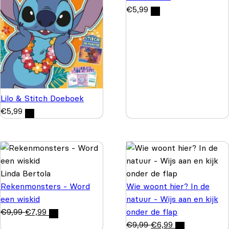
€
5,99
Lilo & Stitch Doeboek
€
5,99
Linda Bertola
Rekenmonsters - Word
Wie woont hier? In de
een wiskid
natuur - Wijs aan en kijk
€
9,99
€
7,99
onder de flap
€
9,99
€
6,99