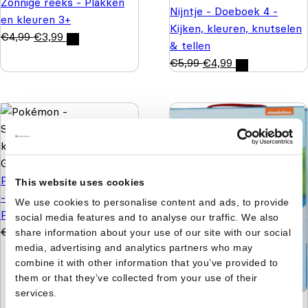
Zonnige reeks - Plakken
Nijntje - Doeboek 4 -
en kleuren 3+
Kijken, kleuren, knutselen
€
4,99
€
3,99
& tellen
€
5,99
€
4,99
Pokémon - Spelletjesboek
This website uses cookies
- Hoe goed ken jij deze
We use cookies to personalise content and ads, to provide
Pokémon - Geel
social media features and to analyse our traffic. We also
€
5,99
€
3,99
share information about your use of our site with our social
media, advertising and analytics partners who may
combine it with other information that you’ve provided to
them or that they’ve collected from your use of their
services.
Paw Patrol pakket -