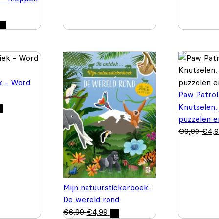
k - Word
Paw Patrol
Knutselen,
puzzelen e
€
9,99
€
4,
Mijn natuurstickerboek:
De wereld rond
€
6,99
€
4,99