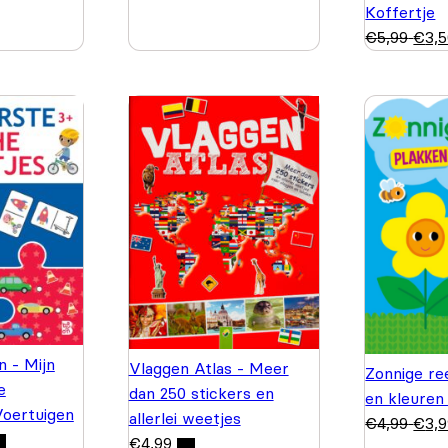
Koffertje
€
5,99
€
3,
n - Mijn
Vlaggen Atlas - Meer
Zonnige re
e
dan 250 stickers en
en kleuren
Voertuigen
allerlei weetjes
€
4,99
€
3,
€
4,99