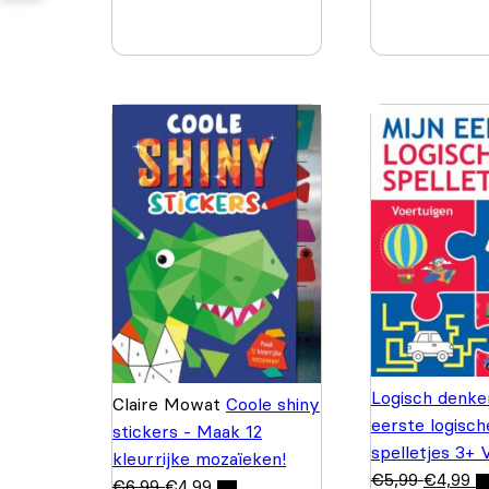
Logisch denke
Claire Mowat
Coole shiny
eerste logisch
stickers - Maak 12
spelletjes 3+ 
kleurrijke mozaïeken!
€
5,99
€
4,99
€
6,99
€
4,99