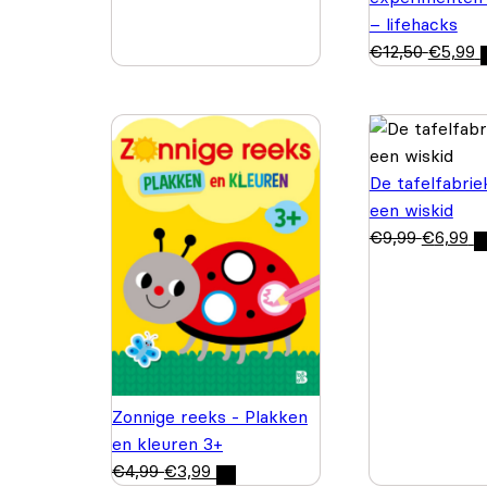
– lifehacks
€
12,50
€
5,99
De tafelfabrie
een wiskid
€
9,99
€
6,99
Zonnige reeks - Plakken
en kleuren 3+
€
4,99
€
3,99