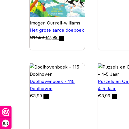
Imogen Currell-williams
Het grote aarde doeboek
€
14,99
€
7,99
Doolhovenboek - 115
Puzzels en Oe
Doolhoven
4-5 Jaar
€
3,99
€
3,99
9,5