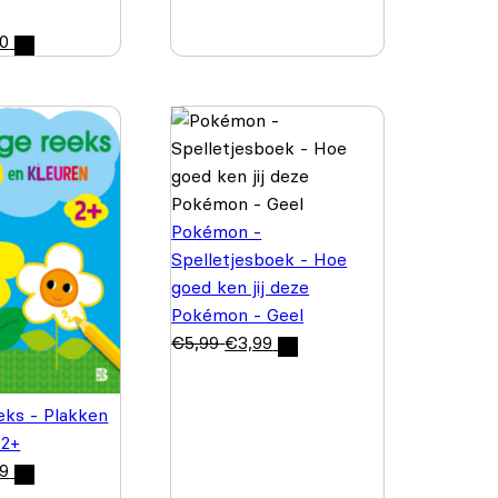
50
Pokémon -
Spelletjesboek - Hoe
goed ken jij deze
Pokémon - Geel
€
5,99
€
3,99
eks - Plakken
 2+
99