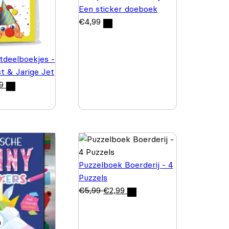
Een sticker doeboek
€
4,99
itdeelboekjes -
st & Jarige Jet
9
Puzzelboek Boerderij - 4
Puzzels
€
5,99
€
2,99