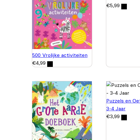
€
5,99
500 Vrolijke activiteiten
€
4,99
Puzzels en Oe
3-4 Jaar
€
3,99