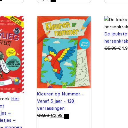
De leukste
hersenkrak
€
5,99
€
4,
Kleuren op Nummer -
Broek
Het
Vanaf 5 jaar - 128
ct
verrassingen
jes –
€
3,99
€
2,99
letjes –
 – moppen