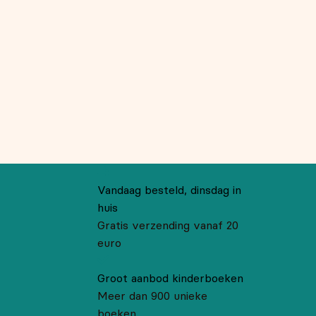
Vandaag besteld, dinsdag in
huis
Gratis verzending vanaf 20
euro
Groot aanbod kinderboeken
Meer dan 900 unieke
boeken