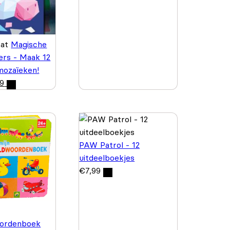
wat
Magische
kers - Maak 12
 mozaïeken!
99
PAW Patrol - 12
uitdeelboekjes
€
7,99
ordenboek