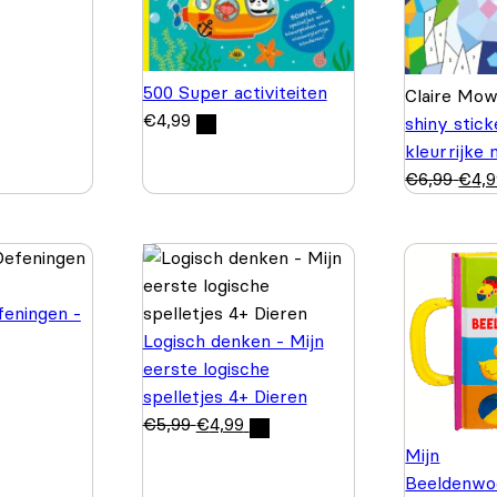
500 Super activiteiten
Claire Mo
€
4,99
shiny stic
kleurrijke
€
6,99
€
4,
feningen -
Logisch denken - Mijn
eerste logische
spelletjes 4+ Dieren
€
5,99
€
4,99
Mijn
Beeldenwo