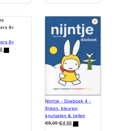
ers 8+
99
Nijntje - Doeboek 4 -
Kijken, kleuren,
knutselen & tellen
€
5,99
€
4,99