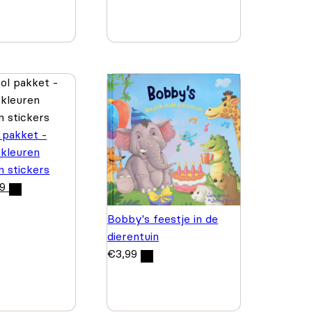
 pakket -
 kleuren
n stickers
99
Bobby's feestje in de
dierentuin
€
3,99