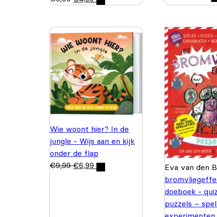
Wie woont hier? In de
jungle - Wijs aan en kijk
onder de flap
€
9,99
€
6,99
Eva van den 
bromvliegeffe
doeboek - quiz
puzzels – spel
experimenten