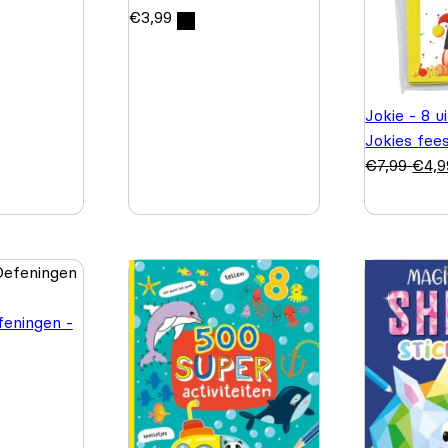
€
3,99
Jokie - 8 u
Jokies fee
€
7,99
€
4,9
feningen -