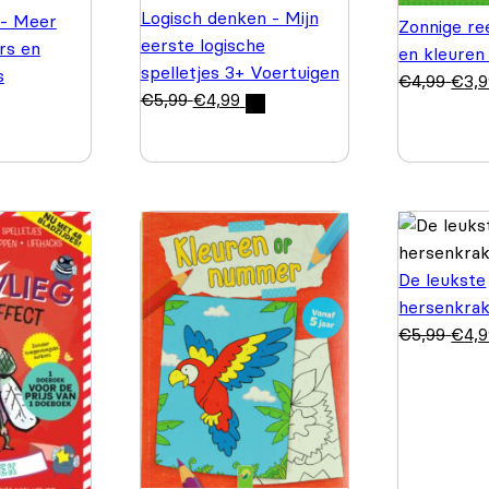
Logisch denken - Mijn
 - Meer
Zonnige re
eerste logische
rs en
en kleuren
spelletjes 3+ Voertuigen
s
€
4,99
€
3,
€
5,99
€
4,99
De leukste
hersenkrak
€
5,99
€
4,