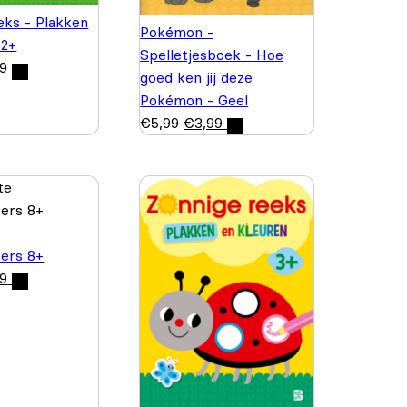
eks - Plakken
Pokémon -
 2+
Spelletjesboek - Hoe
99
goed ken jij deze
Pokémon - Geel
€
5,99
€
3,99
ers 8+
99