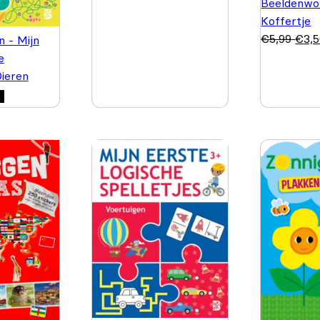
Beeldenwo
Koffertje
€
5,99
€
3,
n - Mijn
e
Dieren