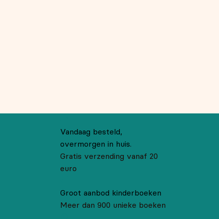
Vandaag besteld,
overmorgen in huis.
Gratis verzending vanaf 20
euro
Groot aanbod kinderboeken
Meer dan 900 unieke boeken