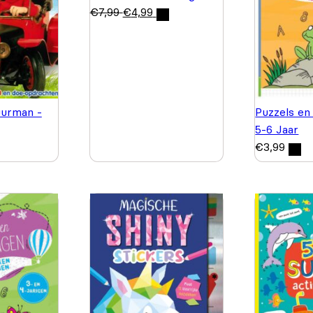
€
7,99
€
4,99
urman -
Puzzels en
5-6 Jaar
€
3,99