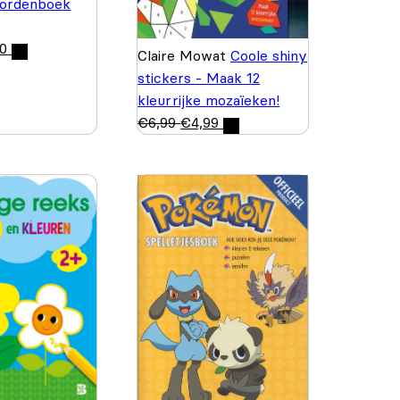
ordenboek
50
Claire Mowat
Coole shiny
stickers - Maak 12
kleurrijke mozaïeken!
€
6,99
€
4,99