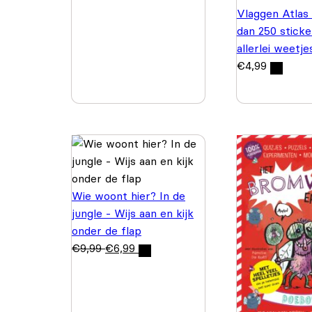
Vlaggen Atlas
dan 250 sticke
allerlei weetje
€
4,99
Wie woont hier? In de
jungle - Wijs aan en kijk
onder de flap
€
9,99
€
6,99