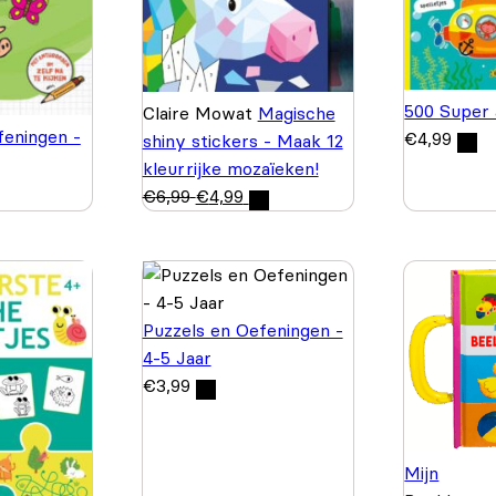
500 Super 
Claire Mowat
Magische
feningen -
€
4,99
shiny stickers - Maak 12
kleurrijke mozaïeken!
€
6,99
€
4,99
Puzzels en Oefeningen -
4-5 Jaar
€
3,99
Mijn