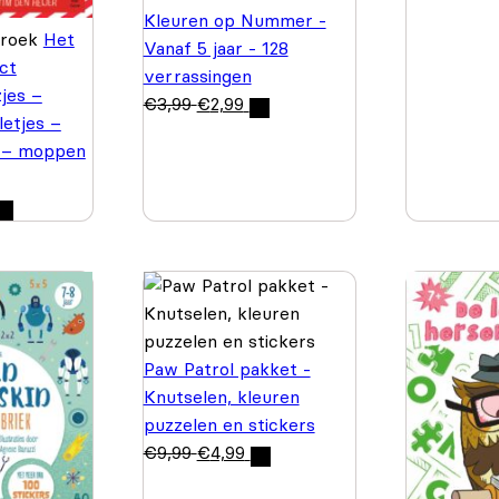
Kleuren op Nummer -
Broek
Het
Vanaf 5 jaar - 128
ct
verrassingen
jes –
€
3,99
€
2,99
letjes –
 – moppen
Paw Patrol pakket -
Knutselen, kleuren
puzzelen en stickers
€
9,99
€
4,99