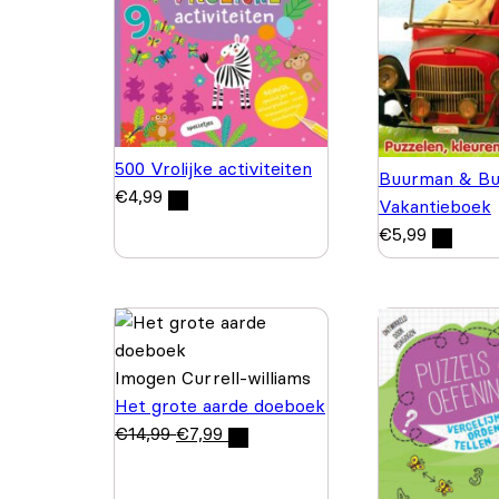
500 Vrolijke activiteiten
Buurman & Bu
€
4,99
Vakantieboek
€
5,99
Imogen Currell-williams
Het grote aarde doeboek
€
14,99
€
7,99