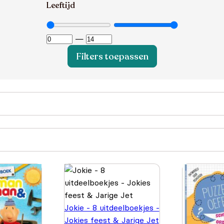
Leeftijd
—
Filters toepassen
Jokie - 8 uitdeelboekjes -
Jokies feest & Jarige Jet