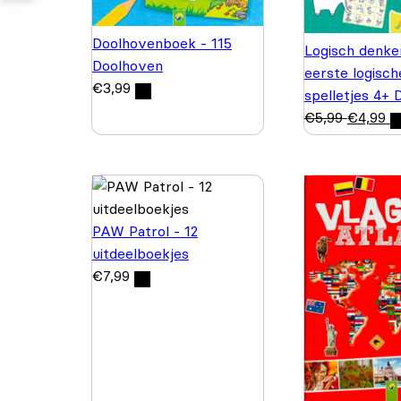
Doolhovenboek - 115
Logisch denke
Doolhoven
eerste logisch
€
3,99
spelletjes 4+ 
€
5,99
€
4,99
PAW Patrol - 12
uitdeelboekjes
€
7,99