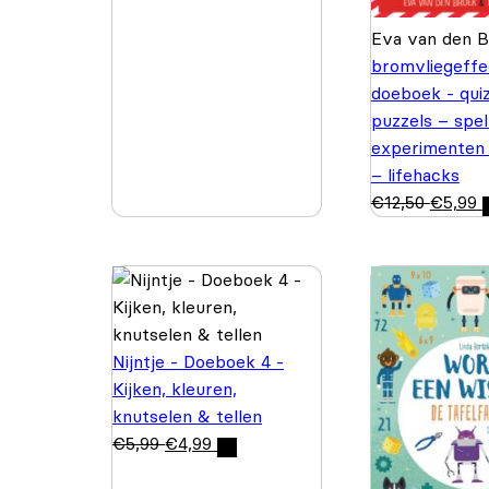
Eva van den 
bromvliegeffe
doeboek - quiz
puzzels – spel
experimenten
– lifehacks
€
12,50
€
5,99
Nijntje - Doeboek 4 -
Kijken, kleuren,
knutselen & tellen
€
5,99
€
4,99