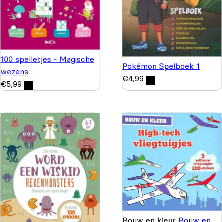
100 spelletjes - Magische
Pokémon Spelboek 1
wezens
€
4,99
€
5,99
Bouw en kleur
Bouw en