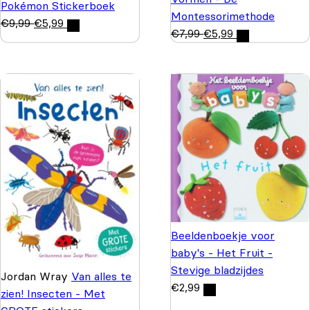
Pokémon Stickerboek
Montessorimethode
€
9,99
€
5,99
€
7,99
€
5,99
Beeldenboekje voor
baby's - Het Fruit -
Stevige bladzijdes
Jordan Wray
Van alles te
€
2,99
zien! Insecten - Met