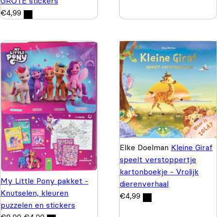
GROTE stickers
€
4,99
Elke Doelman
Kleine Giraf
speelt verstoppertje
kartonboekje - Vrolijk
My Little Pony pakket -
dierenverhaal
Knutselen, kleuren
€
4,99
puzzelen en stickers
€
9,99
€
4,99