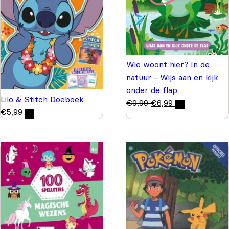
Wie woont hier? In de
natuur - Wijs aan en kijk
onder de flap
Lilo & Stitch Doeboek
€
9,99
€
6,99
€
5,99