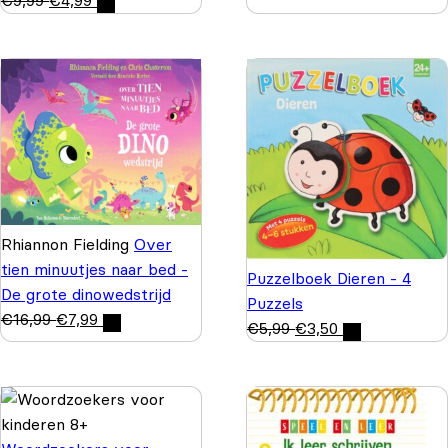
Rhiannon Fielding
Over
tien minuutjes naar bed -
Puzzelboek Dieren - 4
De grote dinowedstrijd
Puzzels
€
16,99
€
7,99
€
5,99
€
3,50