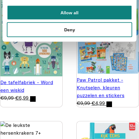
Allow all
Deny
Paw Patrol pakket -
De tafelfabriek - Word
Knutselen, kleuren
een wiskid
puzzelen en stickers
€
9,99
€
6,99
€
9,99
€
4,99