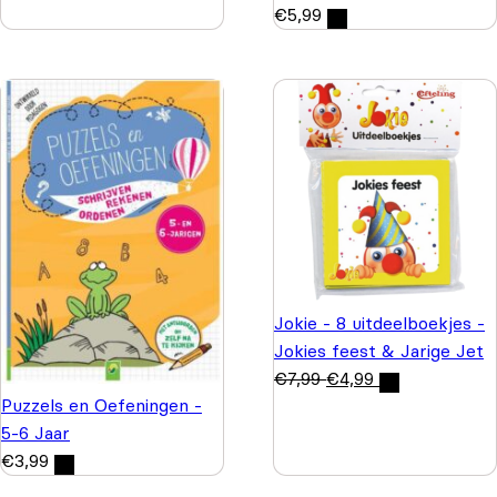
€
5,99
Jokie - 8 uitdeelboekjes -
Jokies feest & Jarige Jet
€
7,99
€
4,99
Puzzels en Oefeningen -
5-6 Jaar
€
3,99