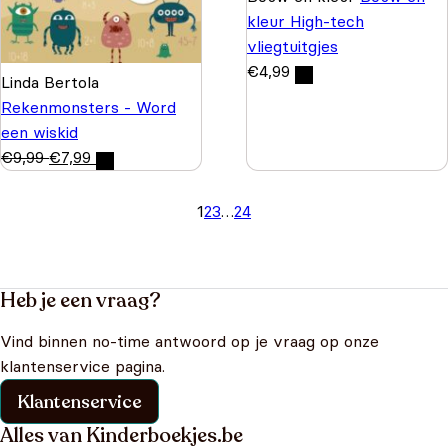
kleur High-tech
vliegtuitgjes
€
4,99
Linda Bertola
Rekenmonsters - Word
een wiskid
€
9,99
€
7,99
1
2
3
…
24
Heb je een vraag?
Vind binnen no-time antwoord op je vraag op onze
klantenservice pagina.
Klantenservice
Alles van Kinderboekjes.be