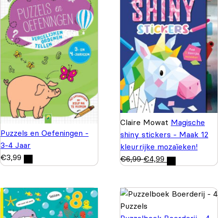
Claire Mowat
Magische
Puzzels en Oefeningen -
shiny stickers - Maak 12
3-4 Jaar
kleurrijke mozaïeken!
€
3,99
€
6,99
€
4,99
Puzzelboek Boerderij - 4