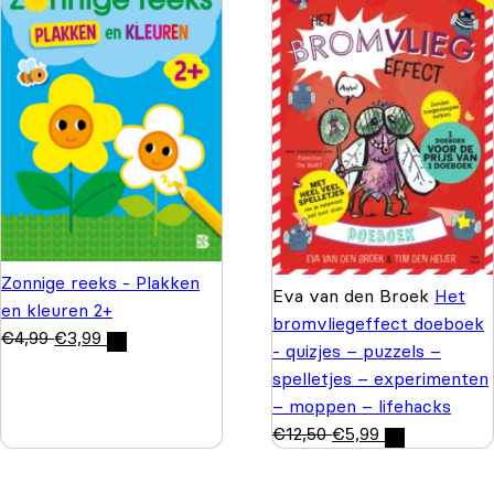
Zonnige reeks - Plakken
Eva van den Broek
Het
en kleuren 2+
bromvliegeffect doeboek
€
4,99
€
3,99
- quizjes – puzzels –
spelletjes – experimenten
– moppen – lifehacks
€
12,50
€
5,99