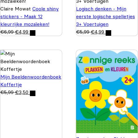
Claire Mowat
Coole shiny
Logisch denken - Mijn
stickers - Maak 12
eerste logische spelletjes
kleurrijke mozaïeken!
3+ Voertuigen
€
6,99
€
4,99
€
5,99
€
4,99
Mijn Beeldenwoordenboek
Koffertje
€
5,99
€
3,50