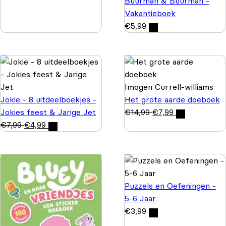
Buurman & Buurman -
Vakantieboek
€
5,99
Imogen Currell-williams
Jokie - 8 uitdeelboekjes -
Het grote aarde doeboek
Jokies feest & Jarige Jet
€
14,99
€
7,99
€
7,99
€
4,99
Puzzels en Oefeningen -
5-6 Jaar
€
3,99