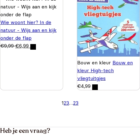
Wie woont hier? In de
natuur - Wijs aan en kijk
onder de flap
€
9,99
€
6,99
Bouw en kleur
Bouw en
kleur High-tech
vliegtuitgjes
€
4,99
1
2
3
…
23
Heb je een vraag?