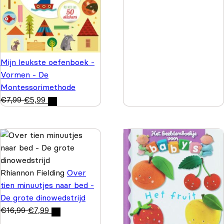
Mijn leukste oefenboek -
Vormen - De
Montessorimethode
€
7,99
€
5,99
Rhiannon Fielding
Over
tien minuutjes naar bed -
De grote dinowedstrijd
€
16,99
€
7,99