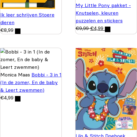
My Little Pony pakket -
Knutselen, kleuren
Ik leer schrijven Stoere
puzzelen en stickers
dieren
€
9,99
€
4,99
€
8,99
Monica Maas
Bobbi - 3 in 1
(In de zomer, En de baby
& Leert zwemmen)
€
4,99
Lilo & Stitch Doeboek