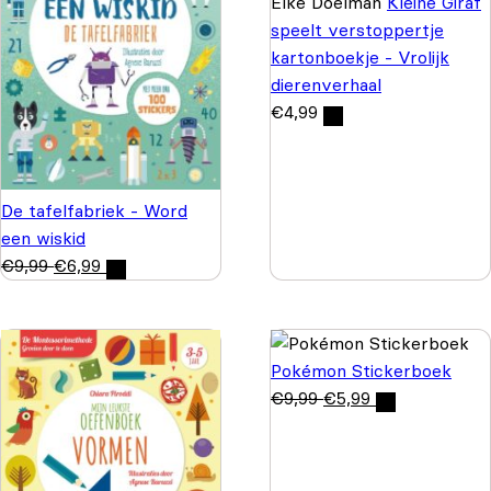
Elke Doelman
Kleine Giraf
speelt verstoppertje
kartonboekje - Vrolijk
dierenverhaal
€
4,99
De tafelfabriek - Word
een wiskid
€
9,99
€
6,99
Pokémon Stickerboek
€
9,99
€
5,99