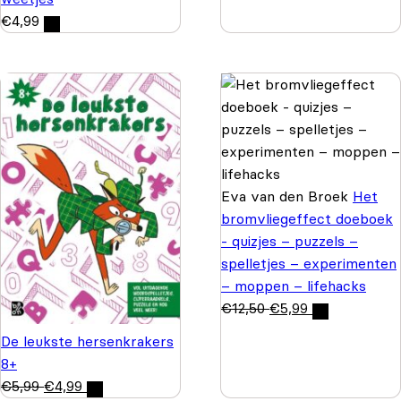
€
4,99
Eva van den Broek
Het
bromvliegeffect doeboek
- quizjes – puzzels –
spelletjes – experimenten
– moppen – lifehacks
€
12,50
€
5,99
De leukste hersenkrakers
8+
€
5,99
€
4,99