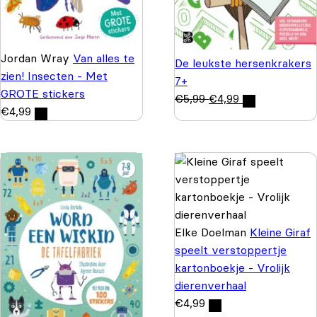
Jordan Wray
Van alles te
De leukste hersenkrakers
zien! Insecten - Met
7+
GROTE stickers
€
5,99
€
4,99
€
4,99
Elke Doelman
Kleine Giraf
speelt verstoppertje
kartonboekje - Vrolijk
dierenverhaal
€
4,99