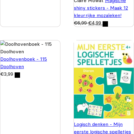
Claire Mowat
Magische
shiny stickers - Maak 12
kleurrijke mozaïeken!
€
6,99
€
4,99
Doolhovenboek - 115
Doolhoven
€
3,99
Logisch denken - Mijn
eerste logische spelletjes