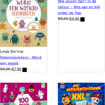
Wie woont hier? In de
natuur - Wijs aan en kijk
onder de flap
€
9,99
€
6,99
Linda Bertola
Rekenmonsters - Word
een wiskid
€
9,99
€
7,99