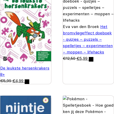
Eva van den Broek
Het
bromvliegeffect doeboek
- quizjes – puzzels –
spelletjes – experimenten
– moppen – lifehacks
€
12,50
€
5,99
De leukste hersenkrakers
8+
€
5,99
€
4,99