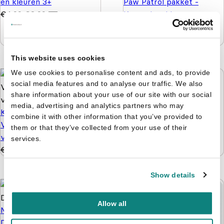
en kleuren 3+
Paw Patrol pakket -
€
4,99
€
3,99
Knutselen, kleuren
puzzelen en stickers
€
9,99
€
4,99
This website uses cookies
We use cookies to personalise content and ads, to provide
social media features and to analyse our traffic. We also
share information about your use of our site with our social
Bobby's feestje in de
media, advertising and analytics partners who may
Kleuren op Nummer -
dierentuin
combine it with other information that you’ve provided to
Vanaf 5 jaar - 128
€
3,99
them or that they’ve collected from your use of their
verrassingen
services.
€
3,99
€
2,99
Show details
Allow all
Mijn natuurstickerboek:
De wereld rond