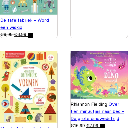
De tafelfabriek - Word
een wiskid
€
9,99
€
6,99
Rhiannon Fielding
Over
tien minuutjes naar bed -
De grote dinowedstrijd
€
16,99
€
7,99