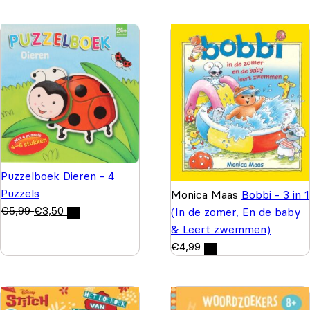
Puzzelboek Dieren - 4
Puzzels
Monica Maas
Bobbi - 3 in 1
€
5,99
€
3,50
(In de zomer, En de baby
& Leert zwemmen)
€
4,99