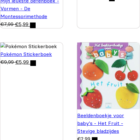
Mijn leukste oefenboek -
Vormen - De
Montessorimethode
€
7,99
€
5,99
Pokémon Stickerboek
€
9,99
€
5,99
Beeldenboekje voor
baby's - Het Fruit -
Stevige bladzijdes
€
2,99