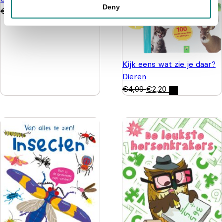
Deny
€
6,99
€
4,99
Kijk eens wat zie je daar?
Dieren
€
4,99
€
2,20