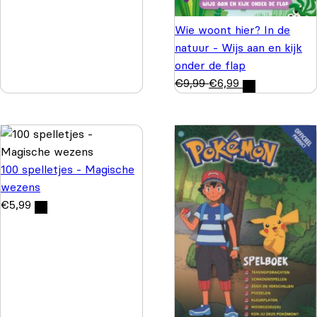
Wie woont hier? In de
natuur - Wijs aan en kijk
onder de flap
€
9,99
€
6,99
100 spelletjes - Magische
wezens
€
5,99