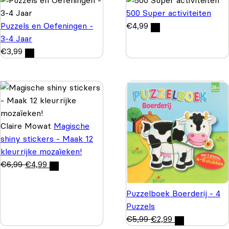
500 Super activiteiten
Puzzels en Oefeningen -
€
4,99
3-4 Jaar
€
3,99
Claire Mowat
Magische
shiny stickers - Maak 12
kleurrijke mozaïeken!
€
6,99
€
4,99
Puzzelboek Boerderij - 4
Puzzels
€
5,99
€
2,99