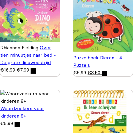
Rhiannon Fielding
Over
tien minuutjes naar bed -
Puzzelboek Dieren - 4
De grote dinowedstrijd
Puzzels
€
16,99
€
7,99
€
5,99
€
3,50
Woordzoekers voor
kinderen 8+
€
5,99