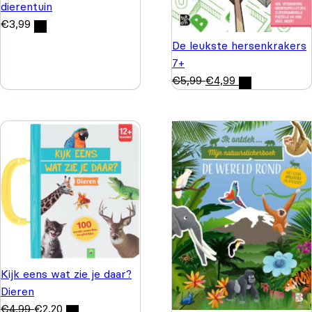
dierentuin
€
3,99
De leukste hersenkrakers
7+
€
5,99
€
4,99
Kijk eens wat zie je daar?
Dieren
€
4,99
€
2,20