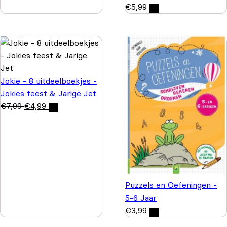
€
5,99
Jokie - 8 uitdeelboekjes -
Jokies feest & Jarige Jet
€
7,99
€
4,99
Puzzels en Oefeningen -
5-6 Jaar
€
3,99