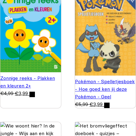
Zonnige reeks - Plakken
Pokémon - Spelletjesboek
en kleuren 2+
- Hoe goed ken jij deze
€
4,99
€
3,99
Pokémon - Geel
€
5,99
€
3,99