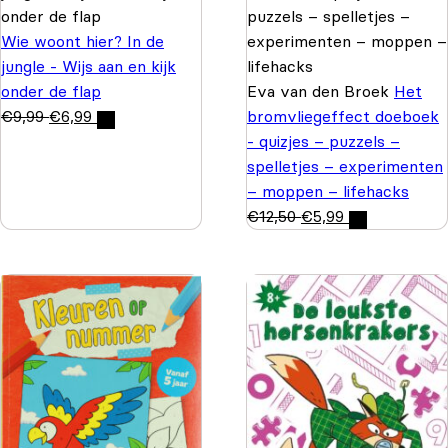
Wie woont hier? In de
jungle - Wijs aan en kijk
onder de flap
Eva van den Broek
Het
€
9,99
€
6,99
bromvliegeffect doeboek
- quizjes – puzzels –
spelletjes – experimenten
– moppen – lifehacks
€
12,50
€
5,99