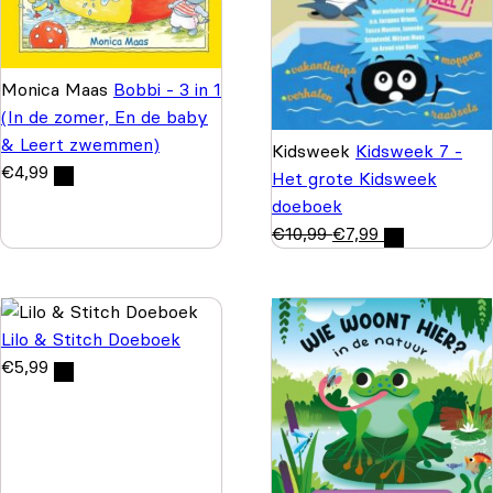
Monica Maas
Bobbi - 3 in 1
(In de zomer, En de baby
& Leert zwemmen)
Kidsweek
Kidsweek 7 -
€
4,99
Het grote Kidsweek
doeboek
€
10,99
€
7,99
Lilo & Stitch Doeboek
€
5,99