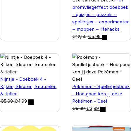
bromvliegeffect doeboek
- quizjes – puzzels –
spelletjes – experimenten
– moppen – lifehacks
€
12,50
€
5,99
Nijntje - Doeboek 4 -
Kijken, kleuren, knutselen
Pokémon - Spelletjesboek
& tellen
- Hoe goed ken jij deze
€
5,99
€
4,99
Pokémon - Geel
€
5,99
€
3,99