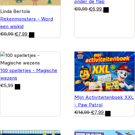
onder de flap
€
9,99
€
6,99
Linda Bertola
Rekenmonsters - Word
een wiskid
€
9,99
€
7,99
100 spelletjes - Magische
wezens
€
5,99
Mijn Activiteitenboek XXL
- Paw Patrol
€
14,99
€
7,99