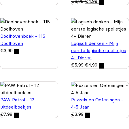
€
6,99
€
4,99
Doolhovenboek - 115
Doolhoven
Logisch denken - Mijn
€
3,99
eerste logische spelletjes
4+ Dieren
€
5,99
€
4,99
PAW Patrol - 12
Puzzels en Oefeningen -
uitdeelboekjes
4-5 Jaar
€
7,99
€
3,99