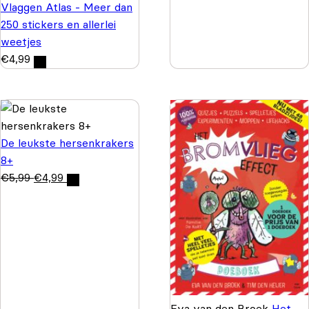
Vlaggen Atlas - Meer dan
250 stickers en allerlei
weetjes
€
4,99
De leukste hersenkrakers
8+
€
5,99
€
4,99
Eva van den Broek
Het