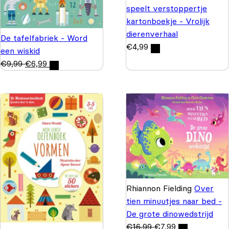
speelt verstoppertje
kartonboekje - Vrolijk
dierenverhaal
De tafelfabriek - Word
€
4,99
een wiskid
€
9,99
€
6,99
Rhiannon Fielding
Over
tien minuutjes naar bed -
De grote dinowedstrijd
€
16,99
€
7,99