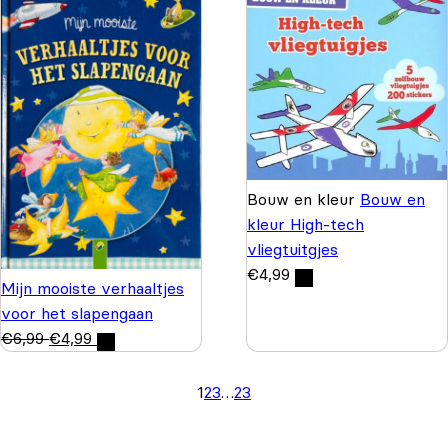
Bouw en kleur
Bouw en
kleur High-tech
vliegtuitgjes
€
4,99
Mijn mooiste verhaaltjes
voor het slapengaan
€
6,99
€
4,99
1
2
3
…
23