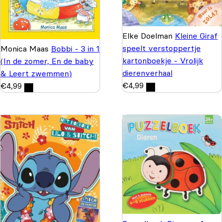
Elke Doelman
Kleine Giraf
speelt verstoppertje
Monica Maas
Bobbi - 3 in 1
kartonboekje - Vrolijk
(In de zomer, En de baby
dierenverhaal
& Leert zwemmen)
€
4,99
€
4,99