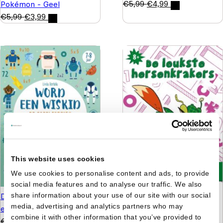
€
5,99
€
4,99
Pokémon - Geel
€
5,99
€
3,99
This website uses cookies
We use cookies to personalise content and ads, to provide
social media features and to analyse our traffic. We also
De leukste hersenkrakers
share information about your use of our site with our social
De tafelfabriek - Word
media, advertising and analytics partners who may
8+
een wiskid
combine it with other information that you’ve provided to
€
5,99
€
4,99
€
9,99
€
6,99