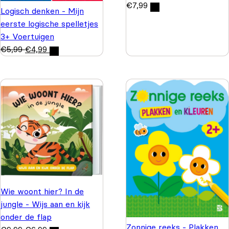
€
7,99
Logisch denken - Mijn
eerste logische spelletjes
3+ Voertuigen
€
5,99
€
4,99
Wie woont hier? In de
jungle - Wijs aan en kijk
onder de flap
Zonnige reeks - Plakken