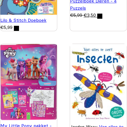
Puzzelboek Dieren - 4
Puzzels
€
5,99
€
3,50
Lilo & Stitch Doeboek
€
5,99
My Little Pony pakket -
Jordan Wray
Van alles te