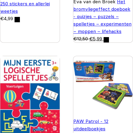
Eva van den Broek
Het
250 stickers en allerlei
bromvliegeffect doeboek
weetjes
- quizjes – puzzels –
€
4,99
spelletjes – experimenten
– moppen – lifehacks
€
12,50
€
5,99
PAW Patrol - 12
uitdeelboekjes