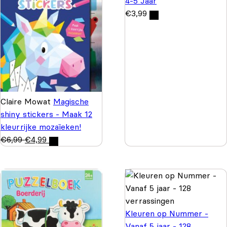
4-5 Jaar
€
3,99
Claire Mowat
Magische
shiny stickers - Maak 12
kleurrijke mozaïeken!
€
6,99
€
4,99
Kleuren op Nummer -
Vanaf 5 jaar - 128