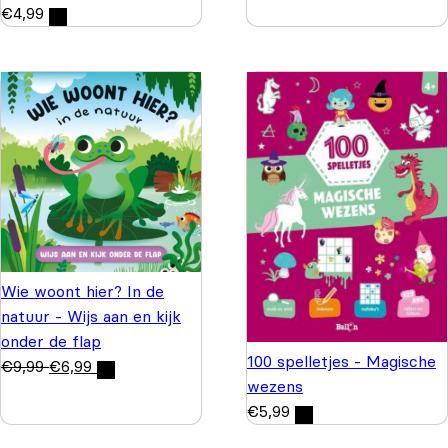
€
4,99
Wie woont hier? In de
natuur - Wijs aan en kijk
onder de flap
100 spelletjes - Magische
€
9,99
€
6,99
wezens
€
5,99