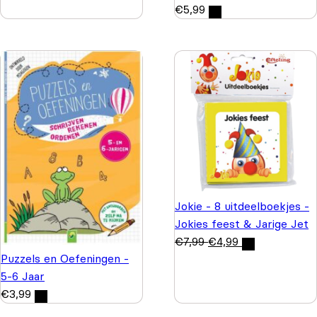
€
5,99
Jokie - 8 uitdeelboekjes -
Jokies feest & Jarige Jet
€
7,99
€
4,99
Puzzels en Oefeningen -
5-6 Jaar
€
3,99