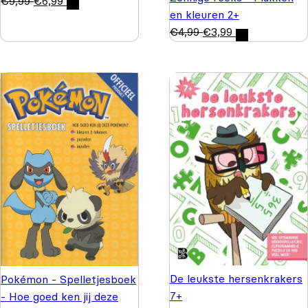
€
9,99
€
6,99
en kleuren 2+
€
4,99
€
3,99
De leukste hersenkrakers
Pokémon - Spelletjesboek
7+
- Hoe goed ken jij deze