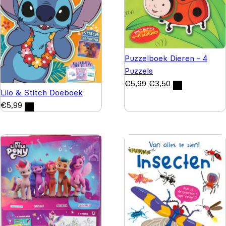
Puzzelboek Dieren - 4
Puzzels
€
5,99
€
3,50
Lilo & Stitch Doeboek
€
5,99