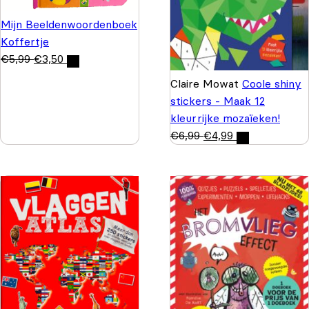
Mijn Beeldenwoordenboek
Koffertje
€
5,99
€
3,50
Claire Mowat
Coole shiny
stickers - Maak 12
kleurrijke mozaïeken!
€
6,99
€
4,99