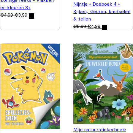
Zonnige reeks - Plakken
Nijntje - Doeboek 4 -
en kleuren 3+
Kijken, kleuren, knutselen
€
4,99
€
3,99
& tellen
€
5,99
€
4,99
Mijn natuurstickerboek: