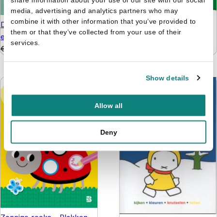
media, advertising and analytics partners who may
combine it with other information that you’ve provided to
De leukste hersenkrakers
De tafelfabriek - Word
them or that they’ve collected from your use of their
8+
een wiskid
services.
€
5,99
€
4,99
€
9,99
€
6,99
Show details
Allow all
Deny