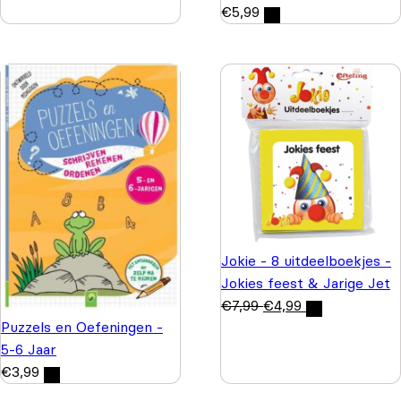
€
5,99
Jokie - 8 uitdeelboekjes -
Jokies feest & Jarige Jet
€
7,99
€
4,99
Puzzels en Oefeningen -
5-6 Jaar
€
3,99