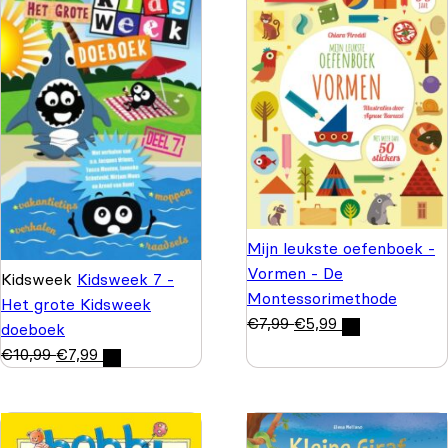
Mijn leukste oefenboek -
Vormen - De
Kidsweek
Kidsweek 7 -
Montessorimethode
Het grote Kidsweek
€
7,99
€
5,99
doeboek
€
10,99
€
7,99