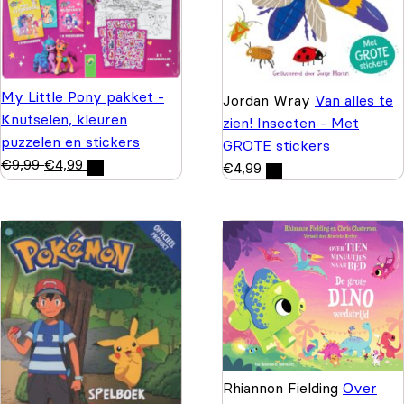
My Little Pony pakket -
Jordan Wray
Van alles te
Knutselen, kleuren
zien! Insecten - Met
puzzelen en stickers
GROTE stickers
€
9,99
€
4,99
€
4,99
Rhiannon Fielding
Over