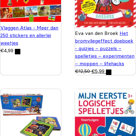
Vlaggen Atlas - Meer dan
Eva van den Broek
Het
250 stickers en allerlei
bromvliegeffect doeboek
weetjes
- quizjes – puzzels –
€
4,99
spelletjes – experimenten
– moppen – lifehacks
€
12,50
€
5,99