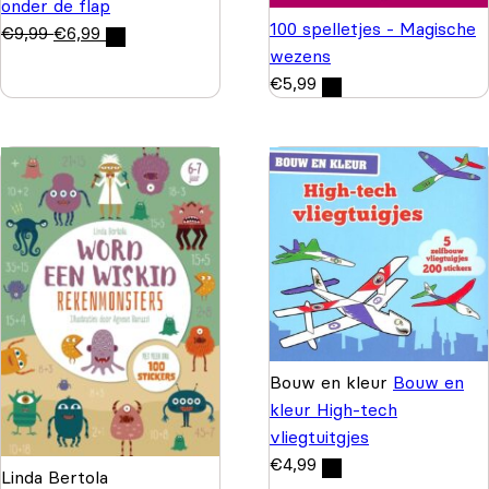
onder de flap
100 spelletjes - Magische
€
9,99
€
6,99
wezens
€
5,99
Bouw en kleur
Bouw en
kleur High-tech
vliegtuitgjes
€
4,99
Linda Bertola