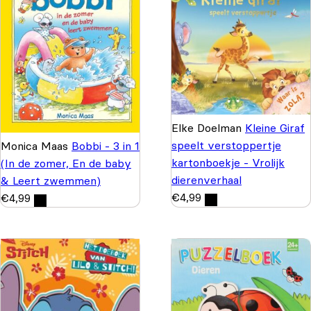
Elke Doelman
Kleine Giraf
speelt verstoppertje
Monica Maas
Bobbi - 3 in 1
kartonboekje - Vrolijk
(In de zomer, En de baby
dierenverhaal
& Leert zwemmen)
€
4,99
€
4,99