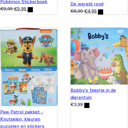
Pokémon Stickerboek
De wereld rond
€
9,99
€
5,99
€
6,99
€
4,99
Bobby's feestje in de
dierentuin
€
3,99
Paw Patrol pakket -
Knutselen, kleuren
puzzelen en stickers