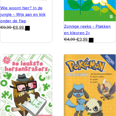
Wie woont hier? In de
jungle - Wijs aan en kijk
onder de flap
Zonnige reeks - Plakken
€
9,99
€
6,99
en kleuren 2+
€
4,99
€
3,99