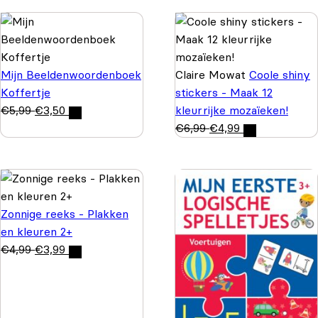
Mijn Beeldenwoordenboek
Claire Mowat
Coole shiny
Koffertje
stickers - Maak 12
€
5,99
€
3,50
kleurrijke mozaïeken!
€
6,99
€
4,99
Zonnige reeks - Plakken
en kleuren 2+
€
4,99
€
3,99