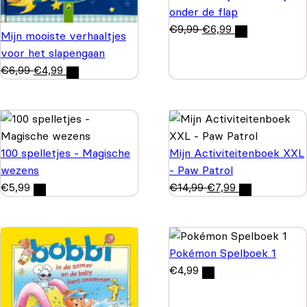
onder de flap
€
9,99
€
6,99
Mijn mooiste verhaaltjes
voor het slapengaan
€
6,99
€
4,99
100 spelletjes - Magische
Mijn Activiteitenboek XXL
wezens
- Paw Patrol
€
5,99
€
14,99
€
7,99
Pokémon Spelboek 1
€
4,99