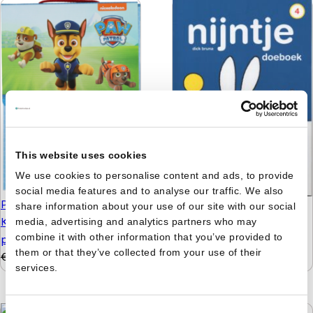
This website uses cookies
We use cookies to personalise content and ads, to provide
social media features and to analyse our traffic. We also
Paw Patrol pakket -
share information about your use of our site with our social
Nijntje - Doeboek 4 -
Knutselen, kleuren
media, advertising and analytics partners who may
Kijken, kleuren, knutselen
combine it with other information that you’ve provided to
puzzelen en stickers
& tellen
them or that they’ve collected from your use of their
€
9,99
€
4,99
€
5,99
€
4,99
services.