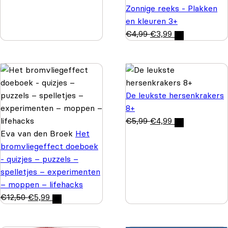
Zonnige reeks - Plakken
en kleuren 3+
€
4,99
€
3,99
De leukste hersenkrakers
8+
€
5,99
€
4,99
Eva van den Broek
Het
bromvliegeffect doeboek
- quizjes – puzzels –
spelletjes – experimenten
– moppen – lifehacks
€
12,50
€
5,99