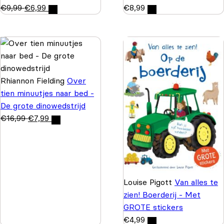
€
9,99
€
6,99
€
8,99
Rhiannon Fielding
Over
tien minuutjes naar bed -
De grote dinowedstrijd
€
16,99
€
7,99
Louise Pigott
Van alles te
zien! Boerderij - Met
GROTE stickers
€
4,99