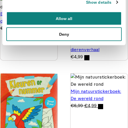
Show details
Bobby's feestje in de
Allow all
dierentuin
€
3,99
Elke Doelman
Kleine Giraf
Deny
speelt verstoppertje
kartonboekje - Vrolijk
dierenverhaal
€
4,99
Mijn natuurstickerboek:
De wereld rond
€
6,99
€
4,99