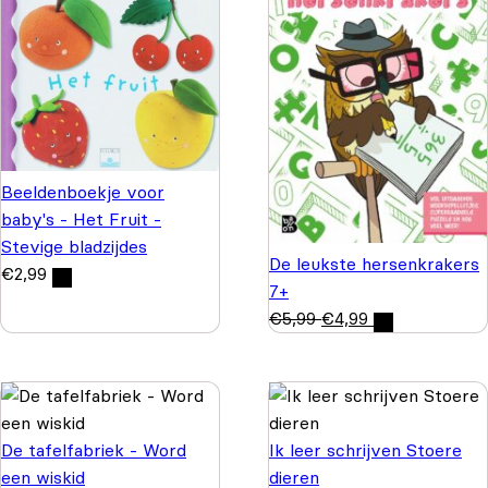
Beeldenboekje voor
baby's - Het Fruit -
Stevige bladzijdes
De leukste hersenkrakers
€
2,99
7+
€
5,99
€
4,99
De tafelfabriek - Word
Ik leer schrijven Stoere
een wiskid
dieren