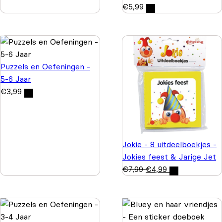
€
5,99
Puzzels en Oefeningen -
5-6 Jaar
€
3,99
Jokie - 8 uitdeelboekjes -
Jokies feest & Jarige Jet
€
7,99
€
4,99