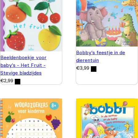
Bobby's feestje in de
Beeldenboekje voor
dierentuin
baby's - Het Fruit -
€
3,99
Stevige bladzijdes
€
2,99