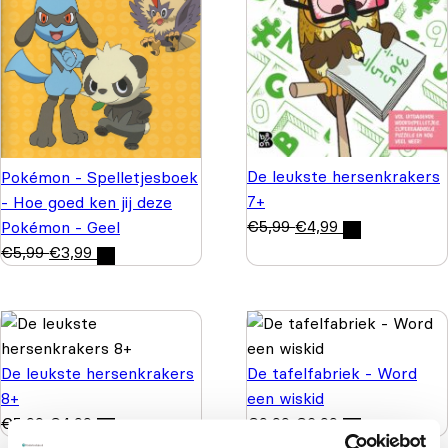
De leukste hersenkrakers
Pokémon - Spelletjesboek
7+
- Hoe goed ken jij deze
€
5,99
€
4,99
Pokémon - Geel
€
5,99
€
3,99
De leukste hersenkrakers
De tafelfabriek - Word
8+
een wiskid
€
5,99
€
4,99
€
9,99
€
6,99