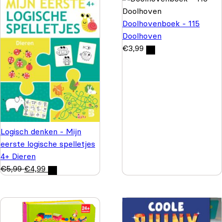
Doolhovenboek - 115
Doolhoven
€
3,99
Logisch denken - Mijn
eerste logische spelletjes
4+ Dieren
€
5,99
€
4,99