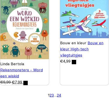
Bouw en kleur
Bouw en
kleur High-tech
vliegtuitgjes
€
4,99
Linda Bertola
Rekenmonsters - Word
een wiskid
€
9,99
€
7,99
1
2
3
…
24