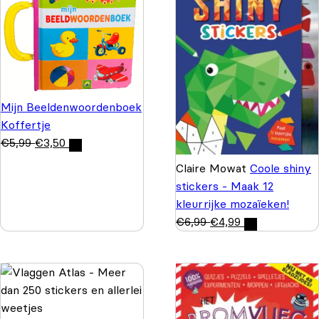
Mijn Beeldenwoordenboek
Koffertje
€
5,99
€
3,50
Claire Mowat
Coole shiny
stickers - Maak 12
kleurrijke mozaïeken!
€
6,99
€
4,99