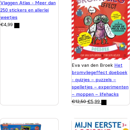
Vlaggen Atlas - Meer dan
250 stickers en allerlei
weetjes
€
4,99
Eva van den Broek
Het
bromvliegeffect doeboek
- quizjes – puzzels –
spelletjes – experimenten
– moppen – lifehacks
€
12,50
€
5,99