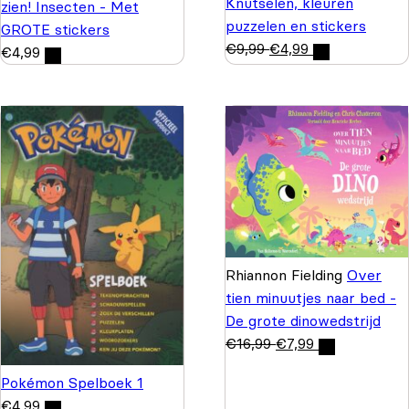
Knutselen, kleuren
zien! Insecten - Met
puzzelen en stickers
GROTE stickers
€
9,99
€
4,99
€
4,99
Rhiannon Fielding
Over
tien minuutjes naar bed -
De grote dinowedstrijd
€
16,99
€
7,99
Pokémon Spelboek 1
€
4,99