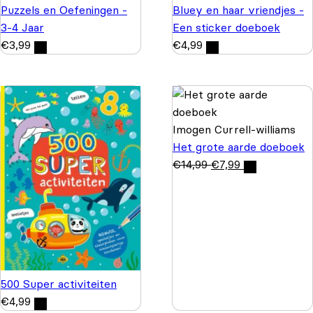
Puzzels en Oefeningen -
Bluey en haar vriendjes -
3-4 Jaar
Een sticker doeboek
€
3,99
€
4,99
Imogen Currell-williams
Het grote aarde doeboek
€
14,99
€
7,99
500 Super activiteiten
€
4,99