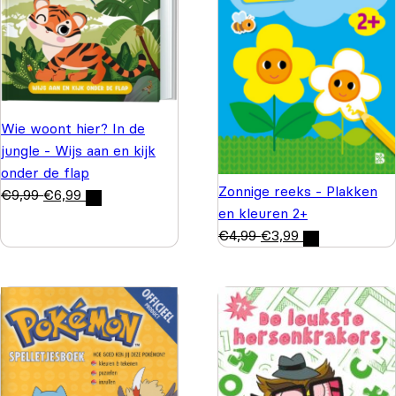
Wie woont hier? In de
jungle - Wijs aan en kijk
onder de flap
Zonnige reeks - Plakken
€
9,99
€
6,99
en kleuren 2+
€
4,99
€
3,99