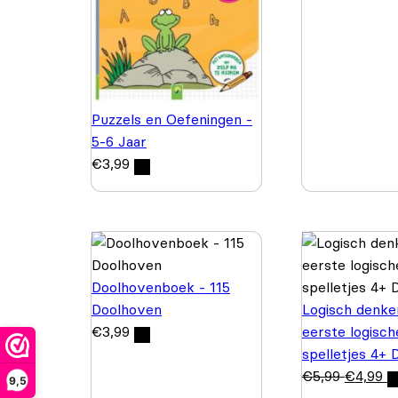
Puzzels en Oefeningen -
5-6 Jaar
€
3,99
Doolhovenboek - 115
Doolhoven
Logisch denke
€
3,99
eerste logisch
spelletjes 4+ 
€
5,99
€
4,99
9,5