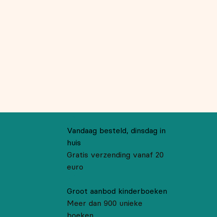
Vandaag besteld, dinsdag in
huis
Gratis verzending vanaf 20
euro
Groot aanbod kinderboeken
Meer dan 900 unieke
boeken