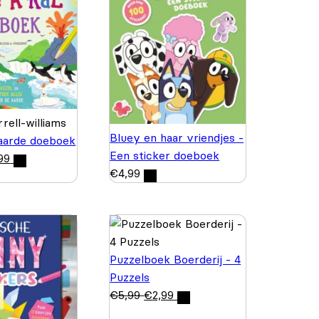
rell-williams
Bluey en haar vriendjes -
aarde doeboek
Een sticker doeboek
99
€
4,99
Puzzelboek Boerderij - 4
Puzzels
€
5,99
€
2,99