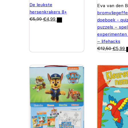
De leukste
Eva van den 
hersenkrakers 8+
bromvliegeffe
€
5,99
€
4,99
doeboek - quiz
puzzels – spel
experimenten
– lifehacks
€
12,50
€
5,99