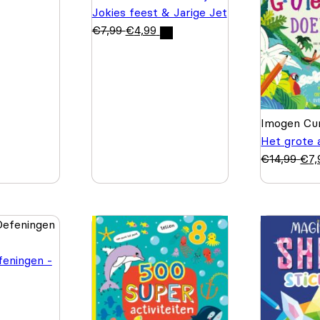
Jokies feest & Jarige Jet
€
7,99
€
4,99
Imogen Cur
Het grote 
€
14,99
€
7,
feningen -