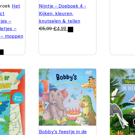
Broek
Het
Nijntje - Doeboek 4 -
ct
Kijken, kleuren,
jes –
knutselen & tellen
letjes –
€
5,99
€
4,99
 – moppen
Bobby's feestje in de