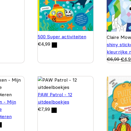
500 Super activiteiten
Claire Mo
€
4,99
shiny stic
kleurrijke
€
6,99
€
4,
PAW Patrol - 12
n - Mijn
uitdeelboekjes
e
€
7,99
Dieren