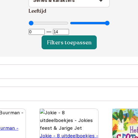
Leeftijd
—
Filters toepassen
urman -
Jokie - 8 uitdeelboekjes -