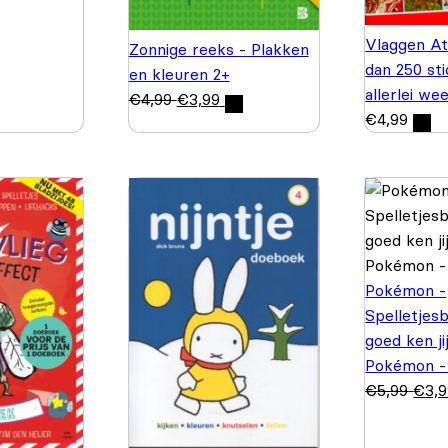
Vlaggen At
Zonnige reeks - Plakken
dan 250 st
en kleuren 2+
allerlei we
€
4,99
€
3,99
€
4,99
Pokémon -
Spelletjes
goed ken ji
Pokémon -
€
5,99
€
3,