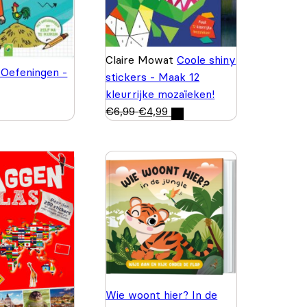
Claire Mowat
Coole shiny
 Oefeningen -
stickers - Maak 12
kleurrijke mozaïeken!
€
6,99
€
4,99
Wie woont hier? In de