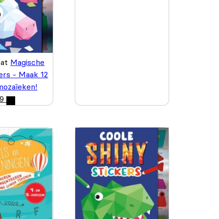
wat
Magische
kers - Maak 12
 mozaïeken!
99