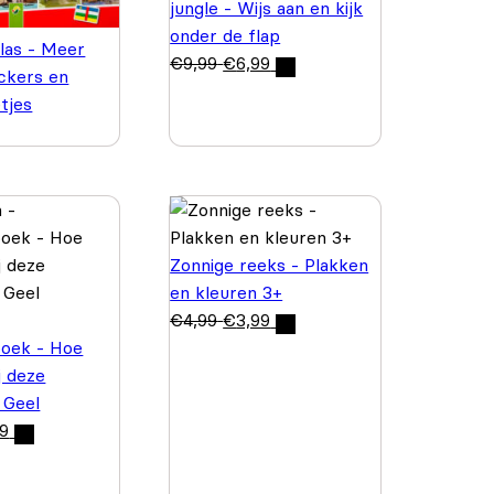
jungle - Wijs aan en kijk
onder de flap
las - Meer
€
9,99
€
6,99
ickers en
etjes
Zonnige reeks - Plakken
en kleuren 3+
€
4,99
€
3,99
boek - Hoe
j deze
 Geel
99