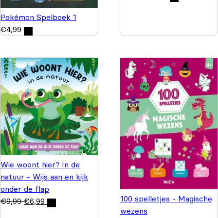
Pokémon Spelboek 1
€
4,99
Wie woont hier? In de
natuur - Wijs aan en kijk
onder de flap
100 spelletjes - Magische
€
9,99
€
6,99
wezens