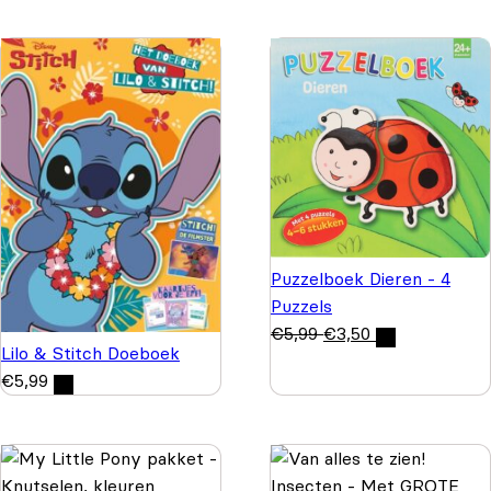
Puzzelboek Dieren - 4
Puzzels
€
5,99
€
3,50
Lilo & Stitch Doeboek
€
5,99