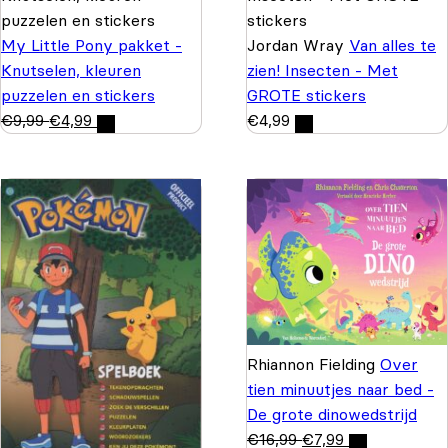
My Little Pony pakket -
Jordan Wray
Van alles te
Knutselen, kleuren
zien! Insecten - Met
puzzelen en stickers
GROTE stickers
€
9,99
€
4,99
€
4,99
Rhiannon Fielding
Over
tien minuutjes naar bed -
De grote dinowedstrijd
€
16,99
€
7,99