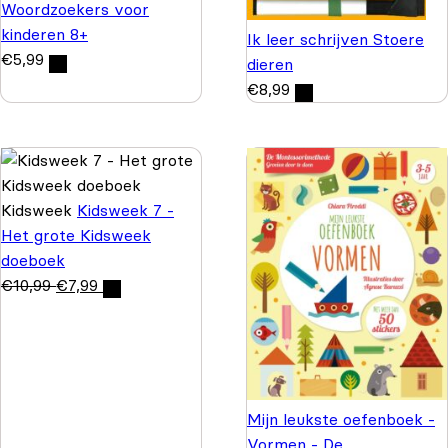
Woordzoekers voor
kinderen 8+
Ik leer schrijven Stoere
€
5,99
dieren
€
8,99
Kidsweek
Kidsweek 7 -
Het grote Kidsweek
doeboek
€
10,99
€
7,99
Mijn leukste oefenboek -
Vormen - De