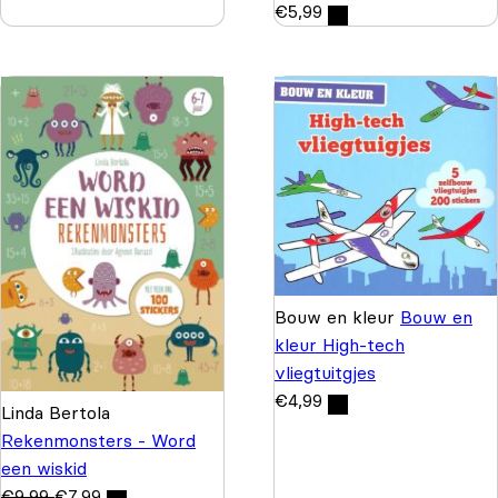
€
5,99
Bouw en kleur
Bouw en
kleur High-tech
vliegtuitgjes
€
4,99
Linda Bertola
Rekenmonsters - Word
een wiskid
€
9,99
€
7,99