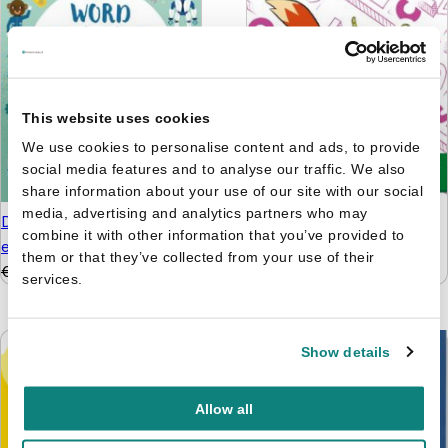
This website uses cookies
We use cookies to personalise content and ads, to provide
social media features and to analyse our traffic. We also
share information about your use of our site with our social
media, advertising and analytics partners who may
De leukste hersenkrakers
De tafelfabriek - Word
combine it with other information that you’ve provided to
8+
een wiskid
them or that they’ve collected from your use of their
€
5,99
€
4,99
€
9,99
€
6,99
services.
Show details
Allow all