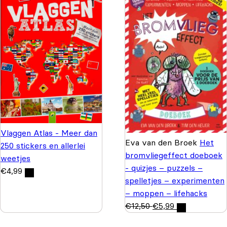
Vlaggen Atlas - Meer dan
Eva van den Broek
Het
250 stickers en allerlei
bromvliegeffect doeboek
weetjes
- quizjes – puzzels –
€
4,99
spelletjes – experimenten
– moppen – lifehacks
€
12,50
€
5,99