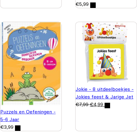
€
5,99
Jokie - 8 uitdeelboekjes -
Jokies feest & Jarige Jet
€
7,99
€
4,99
Puzzels en Oefeningen -
5-6 Jaar
€
3,99