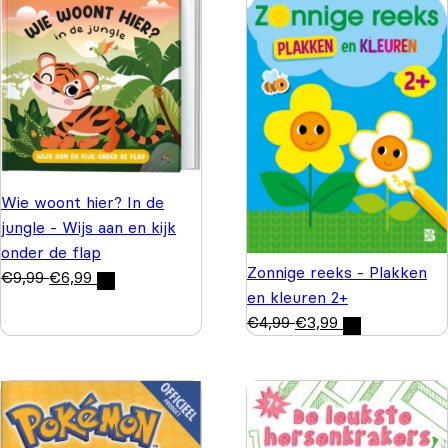
Wie woont hier? In de
jungle - Wijs aan en kijk
onder de flap
Zonnige reeks - Plakken
€
9,99
€
6,99
en kleuren 2+
€
4,99
€
3,99