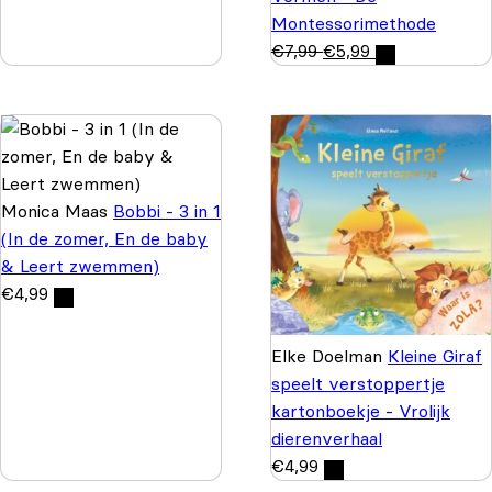
Montessorimethode
€
7,99
€
5,99
Monica Maas
Bobbi - 3 in 1
(In de zomer, En de baby
& Leert zwemmen)
€
4,99
Elke Doelman
Kleine Giraf
speelt verstoppertje
kartonboekje - Vrolijk
dierenverhaal
€
4,99