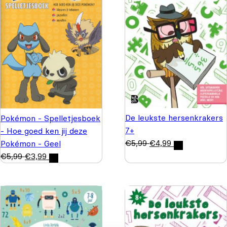
De leukste hersenkrakers
Pokémon - Spelletjesboek
7+
- Hoe goed ken jij deze
€
5,99
€
4,99
Pokémon - Geel
€
5,99
€
3,99