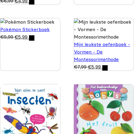
€
6,99
€
4,99
Pokémon Stickerboek
€
9,99
€
5,99
Mijn leukste oefenboek -
Vormen - De
Montessorimethode
€
7,99
€
5,99