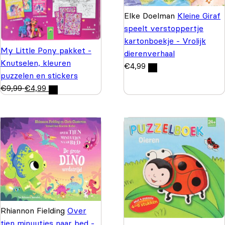
Elke Doelman
Kleine Giraf
speelt verstoppertje
kartonboekje - Vrolijk
My Little Pony pakket -
dierenverhaal
Knutselen, kleuren
€
4,99
puzzelen en stickers
€
9,99
€
4,99
Rhiannon Fielding
Over
tien minuutjes naar bed -