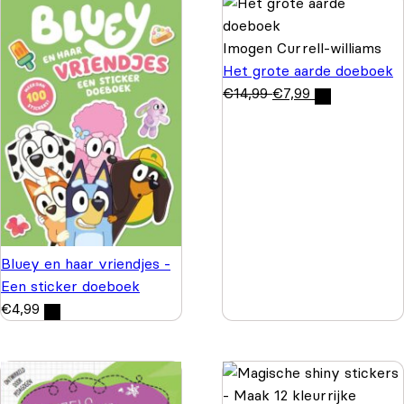
Imogen Currell-williams
Het grote aarde doeboek
€
14,99
€
7,99
Bluey en haar vriendjes -
Een sticker doeboek
€
4,99