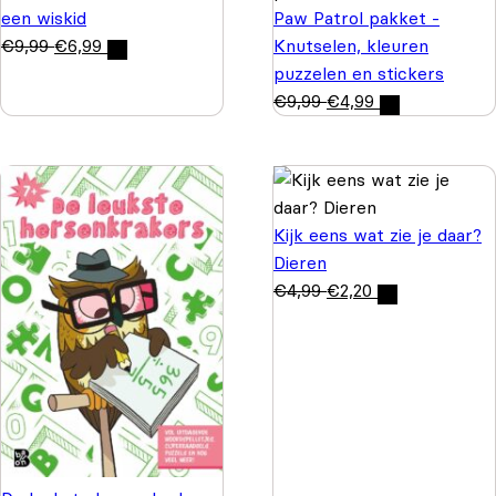
een wiskid
Paw Patrol pakket -
€
9,99
€
6,99
Knutselen, kleuren
puzzelen en stickers
€
9,99
€
4,99
Kijk eens wat zie je daar?
Dieren
€
4,99
€
2,20