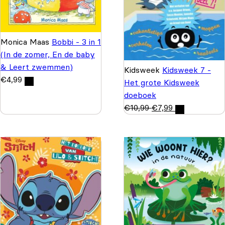
Monica Maas
Bobbi - 3 in 1
(In de zomer, En de baby
& Leert zwemmen)
Kidsweek
Kidsweek 7 -
€
4,99
Het grote Kidsweek
doeboek
€
10,99
€
7,99