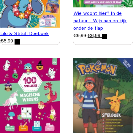
Wie woont hier? In de
natuur - Wijs aan en kijk
onder de flap
Lilo & Stitch Doeboek
€
9,99
€
6,99
€
5,99