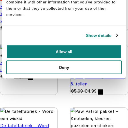
combine it with other information that you’ve provided to
Kleuren op Nummer -
them or that they’ve collected from your use of their
Vanaf 5 jaar - 128
services.
verrassingen
€
3,99
€
2,99
Show details
Allow all
Zonnige reeks - Plakken
Deny
en kleuren 3+
Nijntje - Doeboek 4 -
€
4,99
€
3,99
Kijken, kleuren, knutselen
& tellen
€
5,99
€
4,99
De tafelfabriek - Word