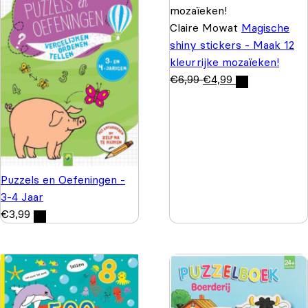
Claire Mowat
Magische
shiny stickers - Maak 12
kleurrijke mozaïeken!
€
6,99
€
4,99
Puzzels en Oefeningen -
3-4 Jaar
€
3,99