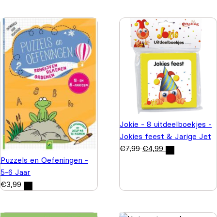
Jokie - 8 uitdeelboekjes -
Jokies feest & Jarige Jet
€
7,99
€
4,99
Puzzels en Oefeningen -
5-6 Jaar
€
3,99