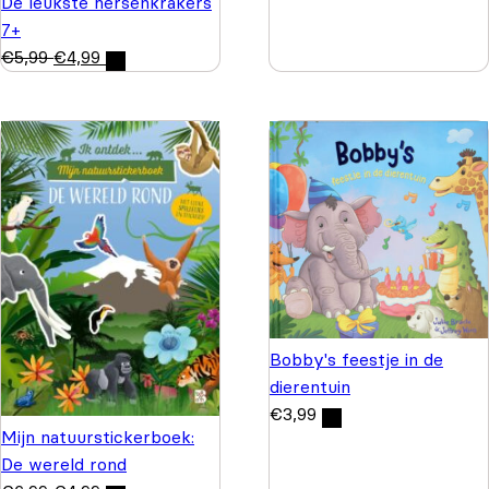
De leukste hersenkrakers
7+
€
5,99
€
4,99
Bobby's feestje in de
dierentuin
€
3,99
Mijn natuurstickerboek:
De wereld rond