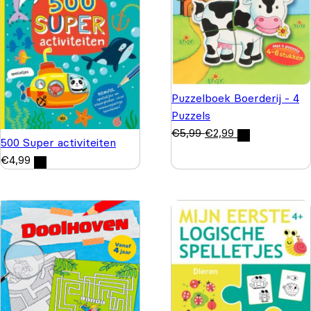
Puzzelboek Boerderij - 4
Puzzels
€
5,99
€
2,99
500 Super activiteiten
€
4,99