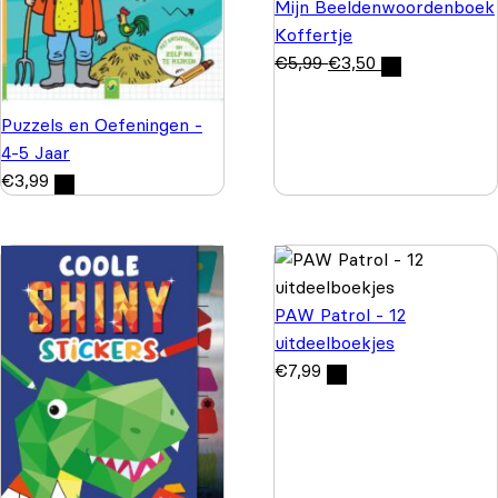
Mijn Beeldenwoordenboek
Koffertje
€
5,99
€
3,50
Puzzels en Oefeningen -
4-5 Jaar
€
3,99
PAW Patrol - 12
uitdeelboekjes
€
7,99