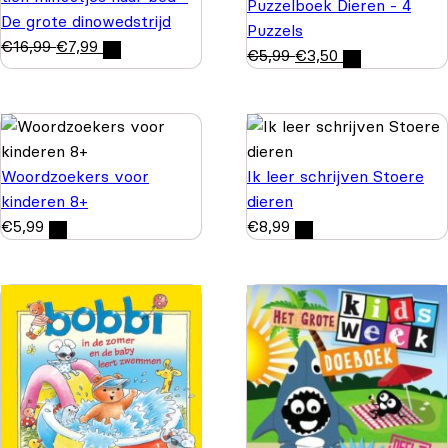
Puzzelboek Dieren - 4
De grote dinowedstrijd
Puzzels
€
16,99
€
7,99
€
5,99
€
3,50
Woordzoekers voor
Ik leer schrijven Stoere
kinderen 8+
dieren
€
5,99
€
8,99