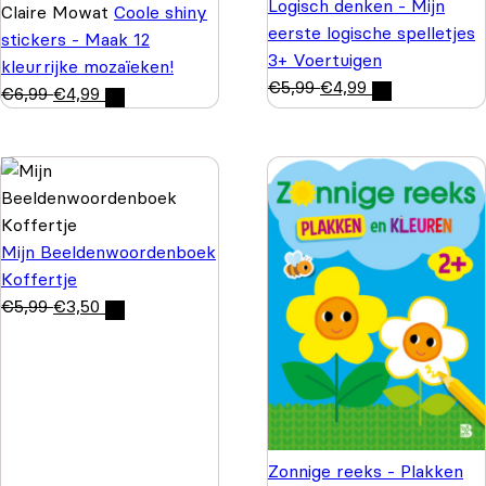
Logisch denken - Mijn
Claire Mowat
Coole shiny
eerste logische spelletjes
stickers - Maak 12
3+ Voertuigen
kleurrijke mozaïeken!
€
5,99
€
4,99
€
6,99
€
4,99
Mijn Beeldenwoordenboek
Koffertje
€
5,99
€
3,50
Zonnige reeks - Plakken