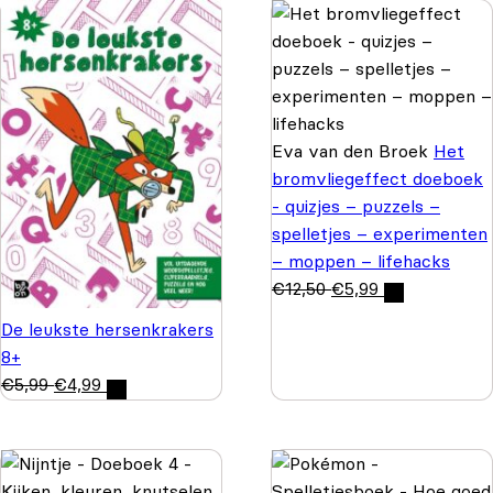
Eva van den Broek
Het
bromvliegeffect doeboek
- quizjes – puzzels –
spelletjes – experimenten
– moppen – lifehacks
€
12,50
€
5,99
De leukste hersenkrakers
8+
€
5,99
€
4,99