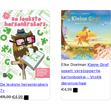
Elke Doelman
Kleine Giraf
speelt verstoppertje
kartonboekje - Vrolijk
dierenverhaal
De leukste hersenkrakers
€
4,99
7+
€
5,99
€
4,99