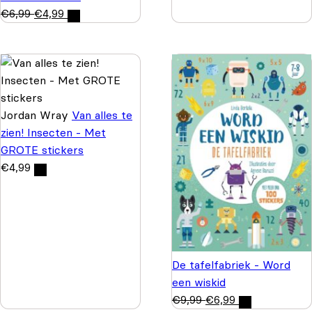
€
6,99
€
4,99
Jordan Wray
Van alles te
zien! Insecten - Met
GROTE stickers
€
4,99
De tafelfabriek - Word
een wiskid
€
9,99
€
6,99