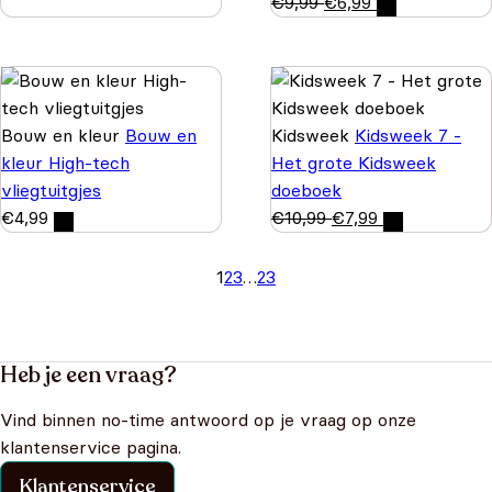
€
9,99
€
6,99
Bouw en kleur
Bouw en
Kidsweek
Kidsweek 7 -
kleur High-tech
Het grote Kidsweek
vliegtuitgjes
doeboek
€
4,99
€
10,99
€
7,99
1
2
3
…
23
Heb je een vraag?
Vind binnen no-time antwoord op je vraag op onze
klantenservice pagina.
Klantenservice