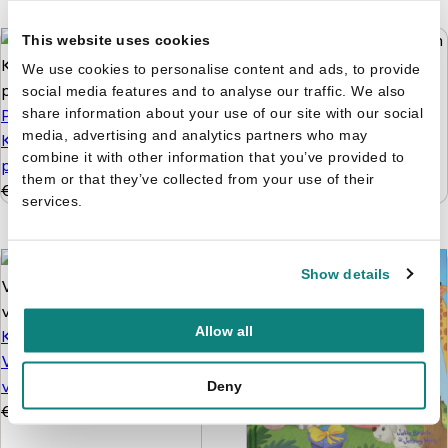
This website uses cookies
We use cookies to personalise content and ads, to provide
Zonnige reeks - Plakken
social media features and to analyse our traffic. We also
share information about your use of our site with our social
Paw Patrol pakket -
en kleuren 3+
media, advertising and analytics partners who may
Knutselen, kleuren
€
4,99
€
3,99
combine it with other information that you’ve provided to
puzzelen en stickers
them or that they’ve collected from your use of their
€
9,99
€
4,99
services.
Show details
Allow all
Kleuren op Nummer -
Vanaf 5 jaar - 128
verrassingen
Deny
€
3,99
€
2,99