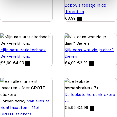
Bobby's feestje in de
dierentuin
€
3,99
Mijn natuurstickerboek:
Kijk eens wat zie je daar?
De wereld rond
Dieren
€
6,99
€
4,99
€
4,99
€
2,20
De leukste hersenkrakers
Jordan Wray
Van alles te
7+
zien! Insecten - Met
€
5,99
€
4,99
GROTE stickers