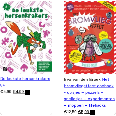
De leukste hersenkrakers
Eva van den Broek
Het
8+
bromvliegeffect doeboek
€
5,99
€
4,99
- quizjes – puzzels –
spelletjes – experimenten
– moppen – lifehacks
€
12,50
€
5,99