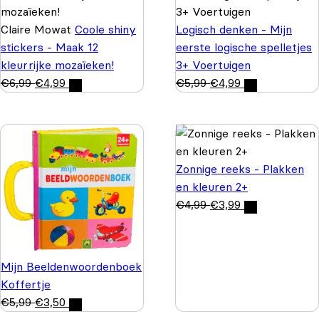
Claire Mowat
Coole shiny
Logisch denken - Mijn
stickers - Maak 12
eerste logische spelletjes
kleurrijke mozaïeken!
3+ Voertuigen
€
6,99
€
4,99
€
5,99
€
4,99
Zonnige reeks - Plakken
en kleuren 2+
€
4,99
€
3,99
Mijn Beeldenwoordenboek
Koffertje
€
5,99
€
3,50