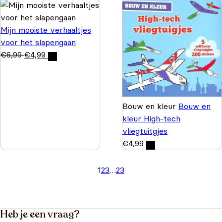
Mijn mooiste verhaaltjes
voor het slapengaan
€
6,99
€
4,99
Bouw en kleur
Bouw en
kleur High-tech
vliegtuitgjes
€
4,99
1
2
3
…
23
Heb je een vraag?