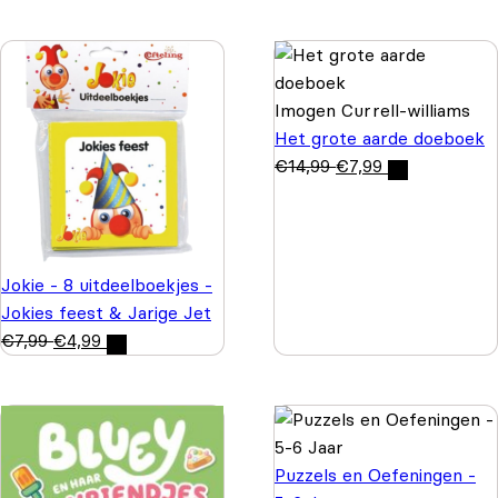
Imogen Currell-williams
Het grote aarde doeboek
€
14,99
€
7,99
Jokie - 8 uitdeelboekjes -
Jokies feest & Jarige Jet
€
7,99
€
4,99
Puzzels en Oefeningen -