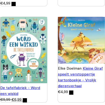
€
4,99
Elke Doelman
Kleine Giraf
speelt verstoppertje
kartonboekje - Vrolijk
dierenverhaal
De tafelfabriek - Word
€
4,99
een wiskid
€
9,99
€
6,99