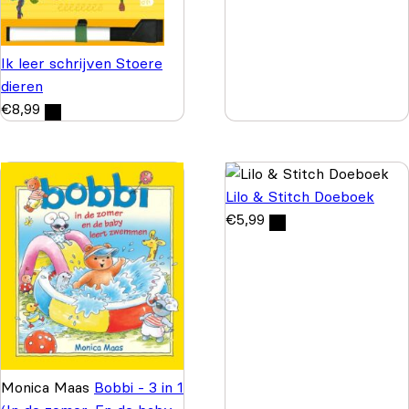
Ik leer schrijven Stoere
dieren
€
8,99
Lilo & Stitch Doeboek
€
5,99
Monica Maas
Bobbi - 3 in 1