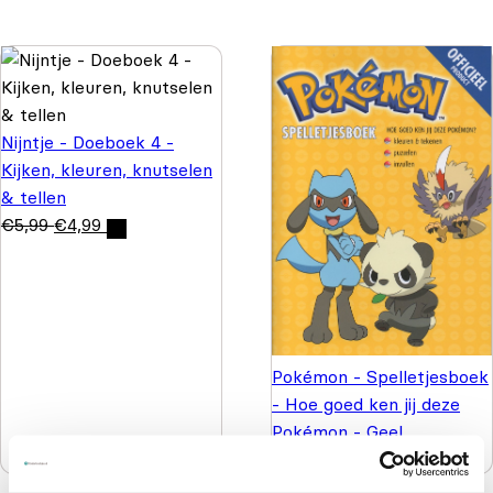
Nijntje - Doeboek 4 -
Kijken, kleuren, knutselen
& tellen
€
5,99
€
4,99
Pokémon - Spelletjesboek
- Hoe goed ken jij deze
Pokémon - Geel
€
5,99
€
3,99