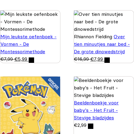
Mijn leukste oefenboek -
Rhiannon Fielding
Over
Vormen - De
tien minuutjes naar bed -
Montessorimethode
De grote dinowedstrijd
€
7,99
€
5,99
€
16,99
€
7,99
Beeldenboekje voor
baby's - Het Fruit -
Stevige bladzijdes
€
2,99