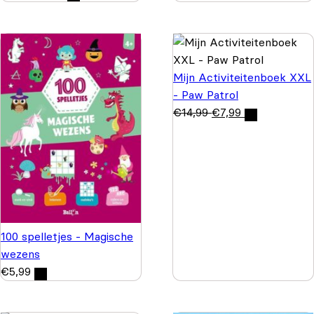
Mijn Activiteitenboek XXL
- Paw Patrol
€
14,99
€
7,99
100 spelletjes - Magische
wezens
€
5,99