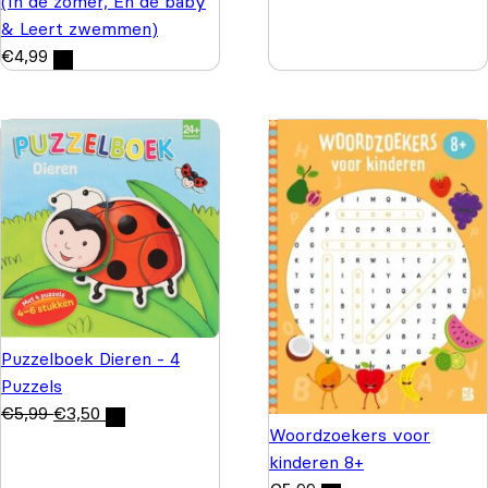
(In de zomer, En de baby
& Leert zwemmen)
€
4,99
Puzzelboek Dieren - 4
Puzzels
€
5,99
€
3,50
Woordzoekers voor
kinderen 8+