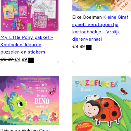
Elke Doelman
Kleine Giraf
speelt verstoppertje
kartonboekje - Vrolijk
My Little Pony pakket -
dierenverhaal
Knutselen, kleuren
€
4,99
puzzelen en stickers
€
9,99
€
4,99
Rhiannon Fielding
Over