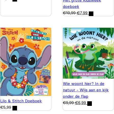
doeboek
€
10,99
€
7,99
Wie woont hier? In de
natuur - Wijs aan en kijk
onder de flap
Lilo & Stitch Doeboek
€
9,99
€
6,99
€
5,99