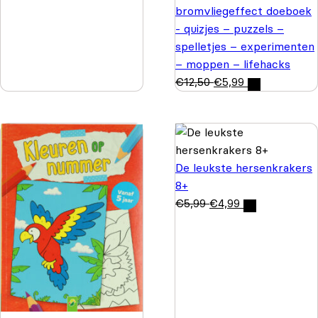
bromvliegeffect doeboek
- quizjes – puzzels –
spelletjes – experimenten
– moppen – lifehacks
€
12,50
€
5,99
De leukste hersenkrakers
8+
€
5,99
€
4,99