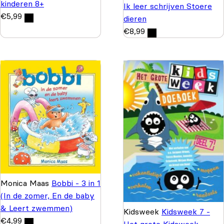
kinderen 8+
Ik leer schrijven Stoere
€
5,99
dieren
€
8,99
Monica Maas
Bobbi - 3 in 1
(In de zomer, En de baby
& Leert zwemmen)
Kidsweek
Kidsweek 7 -
€
4,99
Het grote Kidsweek