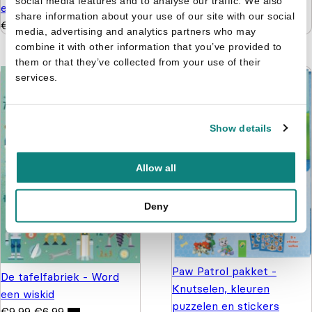
social media features and to analyse our traffic. We also
en kleuren 3+
share information about your use of our site with our social
€
4,99
€
3,99
media, advertising and analytics partners who may
combine it with other information that you’ve provided to
them or that they’ve collected from your use of their
services.
Show details
Allow all
Deny
Paw Patrol pakket -
De tafelfabriek - Word
Knutselen, kleuren
een wiskid
puzzelen en stickers
€
9,99
€
6,99