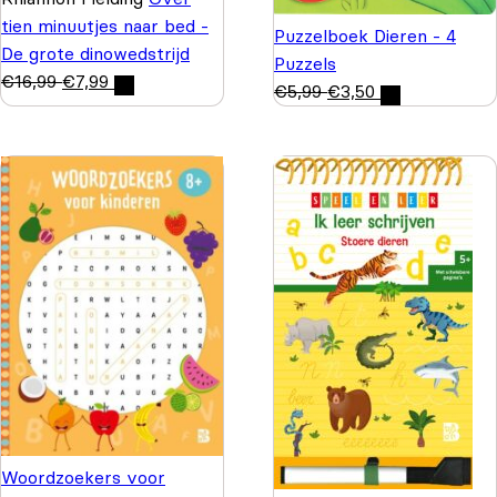
tien minuutjes naar bed -
Puzzelboek Dieren - 4
De grote dinowedstrijd
Puzzels
€
16,99
€
7,99
€
5,99
€
3,50
Woordzoekers voor