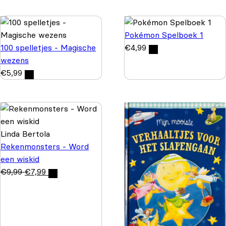
Pokémon Spelboek 1
100 spelletjes - Magische
€
4,99
wezens
€
5,99
Linda Bertola
Rekenmonsters - Word
een wiskid
€
9,99
€
7,99