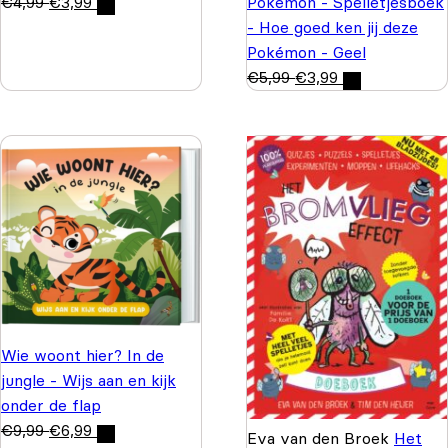
€
4,99
€
3,99
Pokémon - Spelletjesboek
- Hoe goed ken jij deze
Pokémon - Geel
€
5,99
€
3,99
Wie woont hier? In de
jungle - Wijs aan en kijk
onder de flap
€
9,99
€
6,99
Eva van den Broek
Het