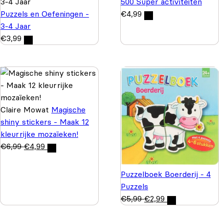
500 Super activiteiten
Puzzels en Oefeningen -
€
4,99
3-4 Jaar
€
3,99
Claire Mowat
Magische
shiny stickers - Maak 12
kleurrijke mozaïeken!
€
6,99
€
4,99
Puzzelboek Boerderij - 4
Puzzels
€
5,99
€
2,99