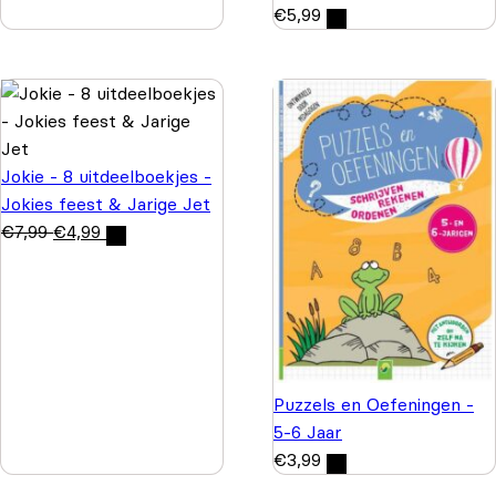
€
5,99
Jokie - 8 uitdeelboekjes -
Jokies feest & Jarige Jet
€
7,99
€
4,99
Puzzels en Oefeningen -
5-6 Jaar
€
3,99